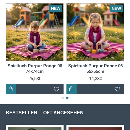
NEW
NEW
6
Spieltuch Purpur Ponge 06
Spieltuch Purpur Ponge 06
74x74cm
55x55cm
25,53€
14,33€
BESTSELLER
OFT ANGESEHEN