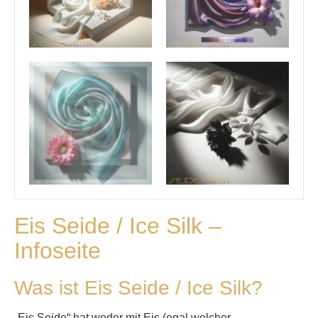
MERINOWOLLE
Eis Seide / Ice Silk –
Infoseite
Was ist Eis Seide / Ice Silk?
„Eis Seide“ hat weder mit Eis (egal welcher