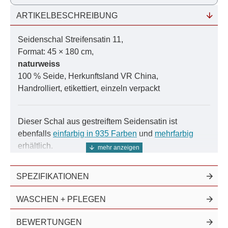
ARTIKELBESCHREIBUNG
Farbrechner:
Bedarf ermitteln
Seidenschal Streifensatin 11,
Färbe-Anleitung:
Schritt für Schritt
Format: 45 × 180 cm,
naturweiss
Farbmuster:
Damit es auch passt
100 % Seide, Herkunftsland VR China,
Handrolliert, etikettiert, einzeln verpackt
Das Farbsystem:
Als PDF zum download
Nutzen Sie unser Farbsystem für exakte Ergebnisse.
Dieser Schal aus gestreiftem Seidensatin ist
ebenfalls
einfarbig in 935 Farben
und
mehrfarbig
erhältlich.
Die Streifen dieses Satins werden durch die
SPEZIFIKATIONEN
besondere Webtechnik erzeugt. Besonders schön
wirkt dieses Seidengewebe, wenn es gefärbt wird, da
WASCHEN + PFLEGEN
die glatt gewebten Streifen Farbe intensiver
wiedergeben.
BEWERTUNGEN