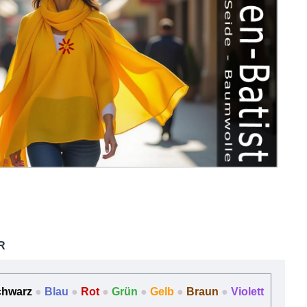
R
chwarz
●
Blau
●
Rot
●
Grün
●
Gelb
●
Braun
●
Violett