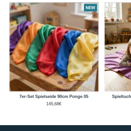
NEW
7er-Set Spielseide 90cm Ponge 05
Spieltuc
145,68€