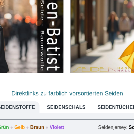
Direktlinks zu farblich vorsortierten Seiden
SEIDENSTOFFE
SEIDENSCHALS
SEIDENTÜCHE
Grün
●
Gelb
●
Braun
●
Violett
Seidenjersey:
S