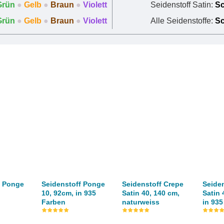
Grün
●
Gelb
●
Braun
●
Violett
Seidenstoff Satin:
S
Grün
●
Gelb
●
Braun
●
Violett
Alle Seidenstoffe:
S
f Ponge
Seidenstoff Ponge
Seidenstoff Crepe
Seide
10, 92cm, in 935
Satin 40, 140 cm,
Satin 
Farben
naturweiss
in 93