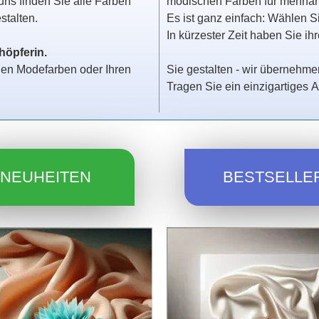
s finden Sie alle Farben
modischen Farben für mehrfarb
talten.
Es ist ganz einfach: Wählen S
In kürzester Zeit haben Sie ih
höpferin.
llen Modefarben oder Ihren
Sie gestalten - wir übernehmen
Tragen Sie ein einzigartiges 
NEUHEITEN
BESTSELLE