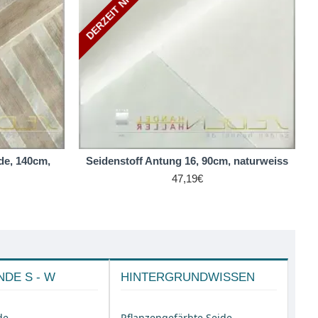
de, 140cm,
Seidenstoff Antung 16, 90cm, naturweiss
47,19€
DE S - W
HINTERGRUNDWISSEN
de
Pflanzengefärbte Seide