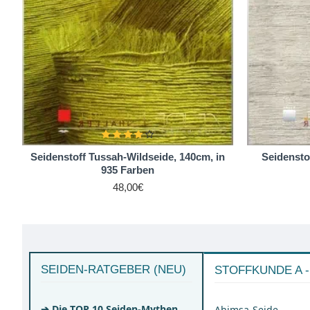
Seidenstoff Tussah-Wildseide, 140cm, in
Seidensto
935 Farben
48,00€
SEIDEN-RATGEBER (NEU)
STOFFKUNDE A -
➔ Die TOP 10 Seiden-Mythen
Ahimsa-Seide