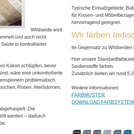
Typische Einsatzgebiete: Ba
für Kissen- und Möbelbezüge, 
hervorragend geeignet.
Wildseide wird
Wir färben Indis
ammelt und auch nicht
eide in kontrollierter
Im Gegensatz zu Wildseiden 
Hier unsere Standardfarbkart
em Kokon schlüpfen, bevor
Seidenstoffe färben.
ind, wäre eine unkontrollierte
Zusätzlich bieten wir rund 5.
enspinnern problematisch.
inbuchen, Rosen, Weißdornen,
Weitere Informationen:
FARBMUSTER
DOWNLOAD FARBSYSTEM
abgehaspelt. Die
illt werden – dadurch
be.