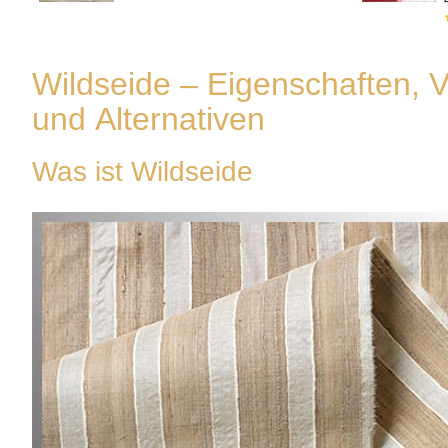
Wildseide – Eigenschaften,
und Alternativen
Was ist Wildseide