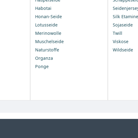
Habotai
Seidenjerse
Honan-Seide
Silk Etamin
Lotusseide
Sojaseide
Merinowolle
Twill
Muschelseide
Viskose
Naturstoffe
Wildseide
Organza
Ponge