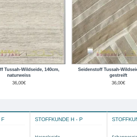
ff Tussah-Wildseide, 140cm,
Seidenstoff Tussah-Wildsei
naturweiss
gestreift
36,00€
36,00€
 F
STOFFKUNDE H - P
STOFFKUN
Haspelseide
Schappesei