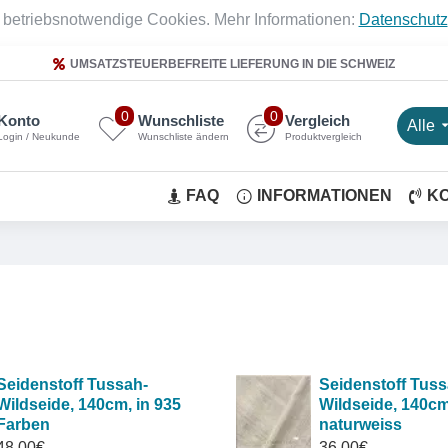
 betriebsnotwendige Cookies. Mehr Informationen:
Datenschutz
UMSATZSTEUERBEFREITE LIEFERUNG IN DIE SCHWEIZ
0
0
Konto
Wunschliste
Vergleich
Alle
Login / Neukunde
Wunschliste ändern
Produktvergleich
FAQ
INFORMATIONEN
K
Seidenstoff Tussah-
Seidenstoff Tuss
Wildseide, 140cm, in 935
Wildseide, 140cm
Farben
naturweiss
48,00€
36,00€