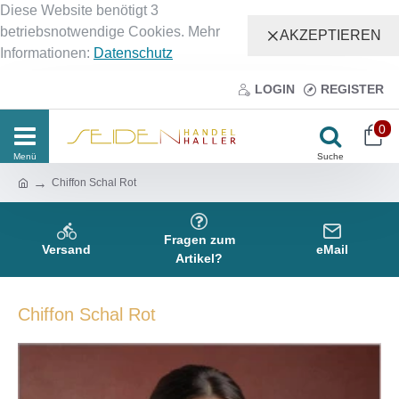
Diese Website benötigt 3
betriebsnotwendige Cookies. Mehr
AKZEPTIEREN
Informationen:
Datenschutz
LOGIN
REGISTER
0
Chiffon Schal Rot
Fragen zum
Versand
eMail
Artikel?
Chiffon Schal Rot