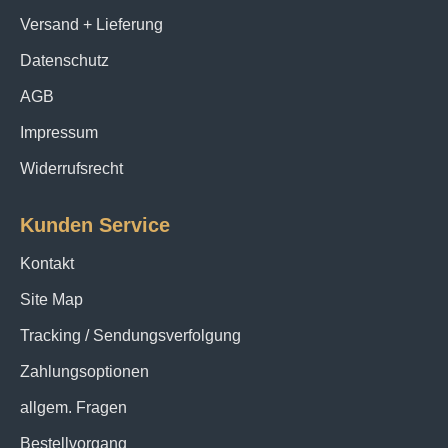
mit einem
Chiffonschal aus echter Seide in Rot
Versand + Lieferung
von uns sind Sie nicht nur im Trend, sondern setzen
Datenschutz
Trends.
AGB
Impressum
Widerrufsrecht
Kunden Service
Kontakt
Site Map
Tracking / Sendungsverfolgung
Zahlungsoptionen
allgem. Fragen
Bestellvorgang