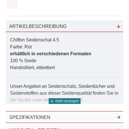
ARTIKELBESCHREIBUNG
Chiffon Seidenschal 4.5
Farbe: Rot
erhältlich in verschiedenen Formaten
100 % Seide
Handrolliert, etikettiert
Unser Angebot an Seidenschals, Seidentücher und
Seidenstoffen aus dieser Seidenqualität finden Sie in
der Suche unter der Nummer
04501
.
Diese Seidenschals aus Chiffon sind auch
mehrfarbig
und
naturweiss
erhältlich.
SPEZIFIKATIONEN
Entdecken Sie die Welt der Eleganz mit unserem