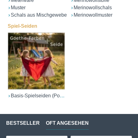
Meterware
Merinowollstoffe
Muster
Merinowollschals
Schals aus Mischgewebe
Merinowollmuster
Spiel-Seiden
Basis-Spielseiden (Ponge 05/06)
BESTSELLER
OFT ANGESEHEN