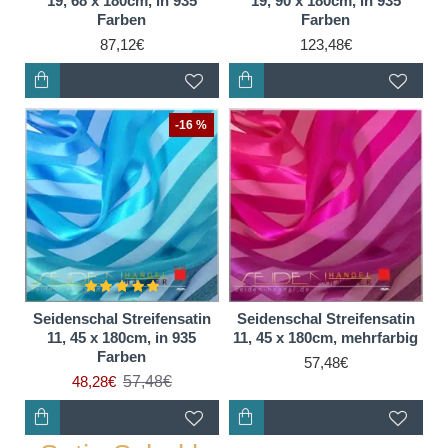
19, 68 x 180cm, in 935
19, 90 x 180cm, in 935
Farben
Farben
87,12€
123,48€
-16 %
Seidenschal Streifensatin
Seidenschal Streifensatin
11, 45 x 180cm, in 935
11, 45 x 180cm, mehrfarbig
Farben
57,48€
57,48€
48,28€