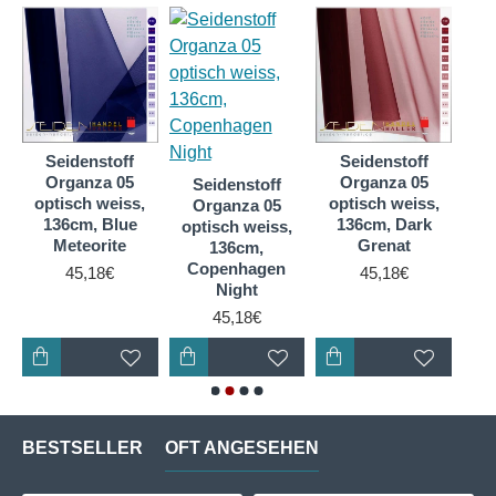
Seidenstoff
Seidenstoff
S
Organza 05
Organza 05
O
Seidenstoff
optisch weiss,
optisch weiss,
op
Organza 05
136cm, Blue
136cm, Dark
1
optisch weiss,
Meteorite
Grenat
136cm,
Copenhagen
45,18€
45,18€
Night
45,18€
BESTSELLER
OFT ANGESEHEN