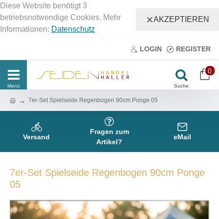
Diese Website benötigt 3
betriebsnotwendige Cookies. Mehr
AKZEPTIEREN
Informationen:
Datenschutz
LOGIN
REGISTER
0
7er-Set Spielseide Regenbogen 90cm Ponge 05
Fragen zum
Versand
eMail
Artikel?
7er-Set Spielseide Regenbogen 90cm Ponge
05