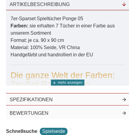
ARTIKELBESCHREIBUNG
7er-Sparset Spieltücher Ponge 05
Farben:
sie erhalten 7 Tücher in einer Farbe aus
unserem Sortiment
Format: je ca. 90 x 90 cm
Material: 100% Seide, VR China
Handgefärbt und handrolliert in der EU
Die ganze Welt der Farben:
7er-Set Regenbogen
Holen Sie das volle Spektrum der Natur in das
SPEZIFIKATIONEN
Spielzimmer. Unser
7er-Set Spielseiden
in den
klassischen Regenbogenfarben bietet die perfekte
BEWERTUNGEN
Grundausstattung für das freie, kreative Spiel nach
Waldorf-Art. Jedes Tuch aus reiner Ponge 05 Seide
Schnellsuche
Spielseide
ist ein haptisches und visuelles Erlebnis.