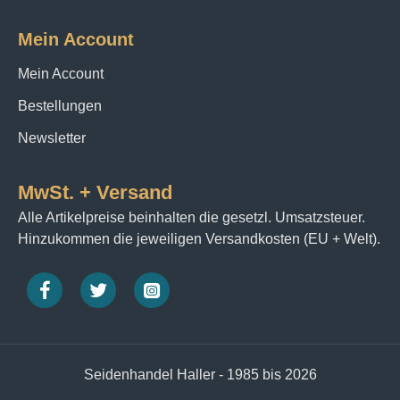
Farbkreationen auf Seide zaubern.
Mein Account
Sie werden überrascht sein, wie einfach es ist, mit
unserem Seidenfärbemittel zu arbeiten und wie
Mein Account
professionell das Endergebnis aussieht. Ob Sie nun
Bestellungen
Seidenschals, Seidentücher, Seidenstoffe oder Wolle
selbst gestalten möchten – mit unserem Produkt
Newsletter
haben Sie eine qualitativ hochwertige und
preisgünstige Lösung gefunden.
MwSt. + Versand
Probieren Sie es aus und lassen Sie sich von der
Alle Artikelpreise beinhalten die gesetzl. Umsatzsteuer.
Brillanz und dem Farbspektrum unserer
Hinzukommen die jeweiligen Versandkosten (EU + Welt).
Seidenfarben inspirieren. Wir sind uns sicher, dass
Sie von unserem Produkt begeistert sein werden.
Zögern Sie nicht länger und bestellen Sie das neue,
einzigartige Seidenfärbemittel noch heute! Wir sind
überzeugt, dass es Ihre Erwartungen erfüllen und Ihr
Seidenfärbeprojekt zu einem wahren Erfolg machen
Seidenhandel Haller - 1985 bis 2026
wird.