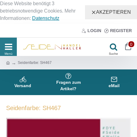
Diese Website benötigt 3
betriebsnotwendige Cookies. Mehr
AKZEPTIEREN
Informationen:
Datenschutz
LOGIN
REGISTER
0
Seidenfarbe: SH467
Fragen zum
Versand
eMail
Artikel?
Seidenfarbe: SH467