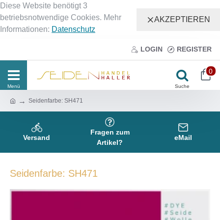
Diese Website benötigt 3
betriebsnotwendige Cookies. Mehr
AKZEPTIEREN
Informationen:
Datenschutz
LOGIN
REGISTER
0
Seidenfarbe: SH471
Fragen zum
Versand
eMail
Artikel?
Seidenfarbe: SH471