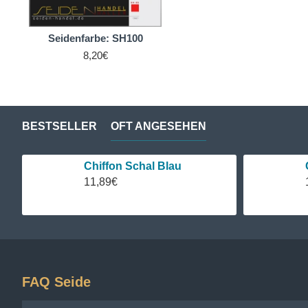
Sie können das Färbebad nach Verwendung bedenkenlos 
minimal gesenkt wurde.
Seidenfarbe: SH100
Überzeugen Sie sich selbst und laden Sie sich das
Sich
8,20€
Vorsichtsmassnahmen, die wir empfehlen:
Keine Zugluft während des Abwiegens der Farbe.
Latex- oder Haushaltshandschuhe vor und während des
BESTSELLER
OFT ANGESEHEN
Halten Sie sich an die Färbeanleitung. Wirklich. Tun Sie
Chiffon Schal Blau
11,89€
FAQ Seide