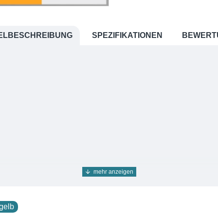
ELBESCHREIBUNG
SPEZIFIKATIONEN
BEWERT
Seidenstoff
gelb
efen