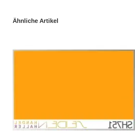
bestellen.
Die Lieferung des dazu passenden Farbmusters 
Ähnliche Artikel
Satin 12.5 in der ausgewählten Farbtiefe auf der 
Format ~9 × 14 cm erfolgt nur auf Bestellung und i
Bestellung der Seidenfarbe enthalten.
Dieser Farbstoff hat eine hohe Nassechtheit, ist hochbri
Die Farbe SH751 ist ein lebhaftes Orange, das an die 
aus und hat eine starke Präsenz, die in der Lage ist, A
Psychologische Wirkung:
Orange wird oft mit Sonnenlicht und Wärme assoziiert 
Hoffnung und eine positive Einstellung zu fördern, gesc
inspirierenden Wahl für Arbeits- und Lernumgebungen 
Assoziationen und Auslösungen:
SH751 kann bei Menschen Gedanken an Sommer, Freiheit