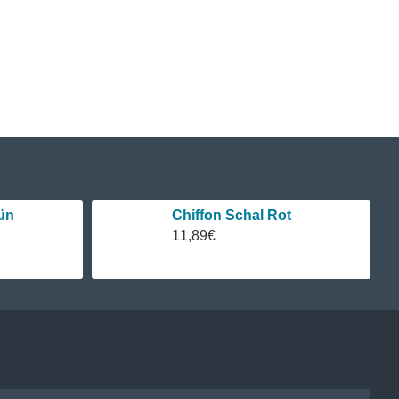
durch den verwendeten Essig oder Vitamin C nur
ün
Chiffon Schal Rot
11,89€