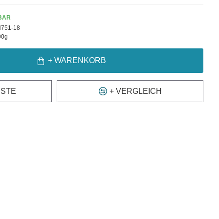
BAR
751-18
00g
+ WARENKORB
ISTE
+ VERGLEICH