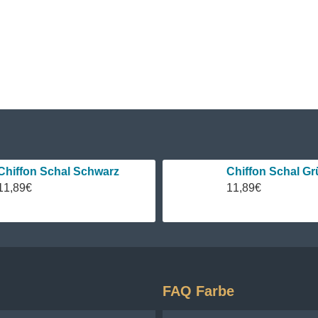
in der Kanalisation entsorgen, da der pH-Wert des Wassers 
erheitsdatenblatt
herunter.
(PDF, ca. 141KB)
 ersten Ausspülens der gefärbten Seide verwenden.
 es.
Chiffon Schal Schwarz
Chiffon Schal Gr
11,89€
11,89€
FAQ Farbe