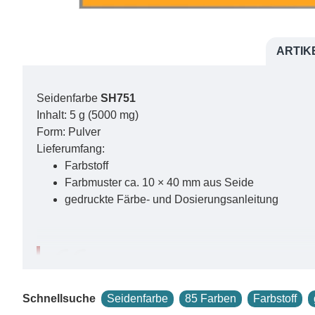
ARTIK
Seidenfarbe
SH751
Inhalt: 5 g (5000 mg)
Form: Pulver
Lieferumfang:
Farbstoff
Farbmuster ca. 10 × 40 mm aus Seide
gedruckte Färbe- und Dosierungsanleitung
Sie können auch das passende
Farbmuster auf 
Schnellsuche
Seidenfarbe
85 Farben
Farbstoff
Crepe Satin 12.5
in den oben abgebildeten Farbti