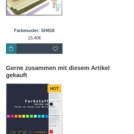
Holz oder weichen Ton erinnert. Diese Farbe strahlt
eine subtile Eleganz aus und wird oft mit Ruhe,
Ausgeglichenheit und Natürlichkeit in Verbindung
gebracht.
Farbmuster: SH816
15,40€
Wirkung auf Menschen:
- Beruhigend: SH816 kann auf Menschen eine
beruhigende Wirkung haben. Sie vermittelt ein
Gefühl der Gelassenheit und kann Stress reduzieren.
Gerne zusammen mit diesem Artikel
- Neutralität: Als dezenter Farbton eignet sich SH816
gekauft
gut als Basisfarbe. Sie lenkt nicht stark ab und lässt
andere Farben in einem Design hervorstechen.
HOT
- Natürlichkeit: Die Assoziation mit Sandstein und
hellem Holz verleiht SH816 eine natürliche Qualität.
Menschen verbinden sie mit organischen Materialien
und einem harmonischen Umfeld.
Assoziationen: