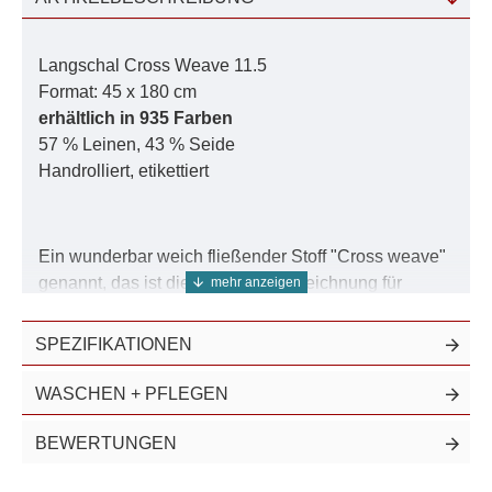
Langschal Cross Weave 11.5
Format: 45 x 180 cm
erhältlich in 935 Farben
57 % Leinen, 43 % Seide
Handrolliert, etikettiert
Ein wunderbar weich fließender Stoff "Cross weave"
genannt, das ist die englische Bezeichnung für
Dreherbindung. Diese spezielle Bindung hilft, ein
sehr lose gewebtes Gewebe schiebefest zu machen.
SPEZIFIKATIONEN
Besonders schön lässt sich dieser Schal in der 2-
Färbe-Technik gestalten. Durch das Zusammenspiel
WASCHEN + PFLEGEN
der besonderen Leinenqualität mit Seide entsteht ein
fast metallischer Glanz - ganz natürlich.
BEWERTUNGEN
Beim genaueren Einblick erkennen Sie problemlos