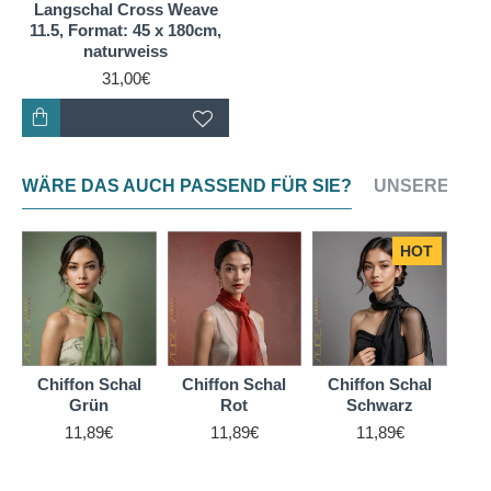
Langschal Cross Weave
11.5, Format: 45 x 180cm,
naturweiss
31,00€
WÄRE DAS AUCH PASSEND FÜR SIE?
UNSERE NEU
HOT
Chiffon Schal
Chiffon Schal
Chiffon Schal
Ch
Grün
Rot
Schwarz
11,89€
11,89€
11,89€