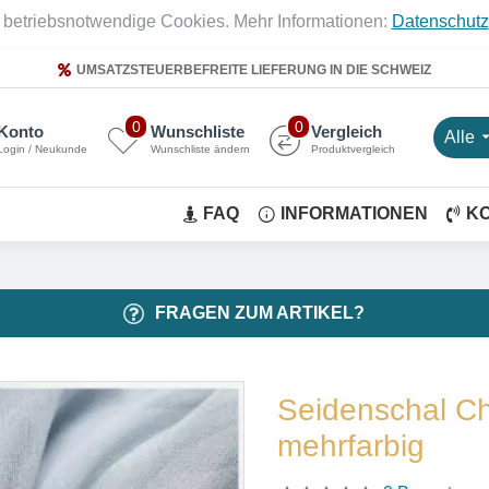
 betriebsnotwendige Cookies. Mehr Informationen:
Datenschutz
UMSATZSTEUERBEFREITE LIEFERUNG IN DIE SCHWEIZ
0
0
Konto
Wunschliste
Vergleich
Alle
Login / Neukunde
Wunschliste ändern
Produktvergleich
FAQ
INFORMATIONEN
K
FRAGEN ZUM ARTIKEL?
Seidenschal Ch
mehrfarbig