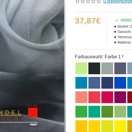
0 Bewertung
37,87€
VERF
Modell:
Gewicht:
Abmessu
Material:
Farbauswahl: Farbe 1