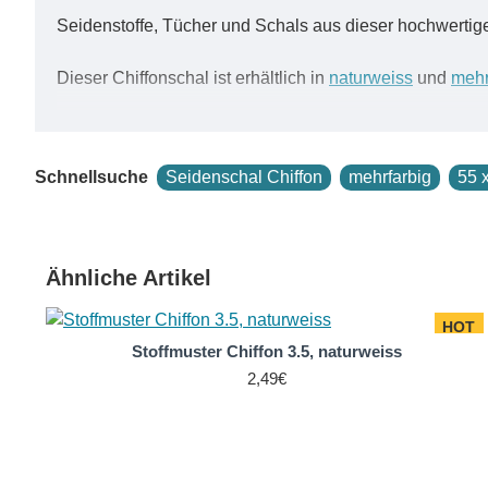
Seidenstoffe, Tücher und Schals aus dieser hochwertig
Dieser Chiffonschal ist erhältlich in
naturweiss
und
mehr
Ein zarter Hauch von Seide.
Schnellsuche
Seidenschal Chiffon
mehrfarbig
55 
Die Herstellung dieses hauchzarten Gewebes auf den tra
Pongé 05 gewebt; der entscheidende Unterschied ist jedo
Krepp-Effekt überdreht. Sowohl Kette als auch Schuss 
Ähnliche Artikel
Seidenstoffe aus Chiffon zeichnen sich durch Transpare
HOT
Das durchsichtige Seidengewebe eignet sich für Chiff
Stoffmuster Chiffon 3.5, naturweiss
sie wie ein Windhauch umspielt. Die Webart Chiffon is
2,49€
besondere, feminine Oberfläche auf.
Bekannt ist diese Seide auch als "Seidenmousseline", "
Ein Schal aus Chiffon, Maulbeerseide, sorgt durch glei