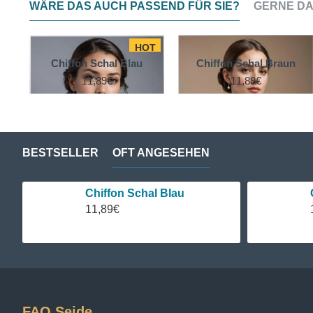
WÄRE DAS AUCH PASSEND FÜR SIE?
GERNE DA
HOT
Chiffon Schal Blau
Chiffon Schal Braun
11,89€
11,89€
BESTSELLER
OFT ANGESEHEN
Chiffon Schal Blau
11,89€
FAQ Seide