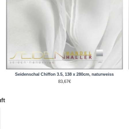
inen Fall eignet sich optimal für feinste und ultraleichte Nuno-F
chals in vielen Formaten sowohl in Weiß als auch in einer ries
Seidenschal Chiffon 3.5, 138 x 280cm, naturweiss
83,67€
ft