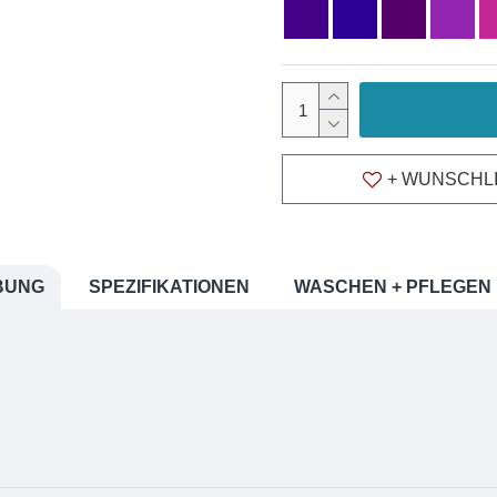
ichung und sind im
erfekt auf einem PC
tphones und Tablets,
+ WUNSCHL
cht betrachtet werden
BUNG
SPEZIFIKATIONEN
WASCHEN + PFLEGEN