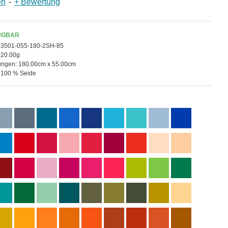
en
-
+ Bewertung
ÜGBAR
03501-055-180-2SH-85
20.00g
ngen:
180.00cm x 55.00cm
100 % Seide