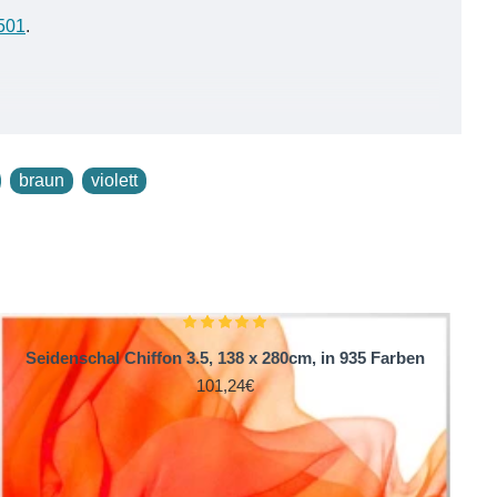
501
.
braun
violett
te Kunst. Der Stoff wird aus den gleichen Garnen wie
für Chiffon 3.5 werden aufwendig gezwirnt und für den
 extrem dünnes und anschmiegsames Seidengewebe, das
Seidenschal Chiffon 3.5, 138 x 280cm, in 935 Farben
Schleierseide. Deshalb weist dieses Seidengewebe eine
101,24€
idenstoffen weltweit.
ma und ein luftig leichtes, angenehmes Tragegefühl.