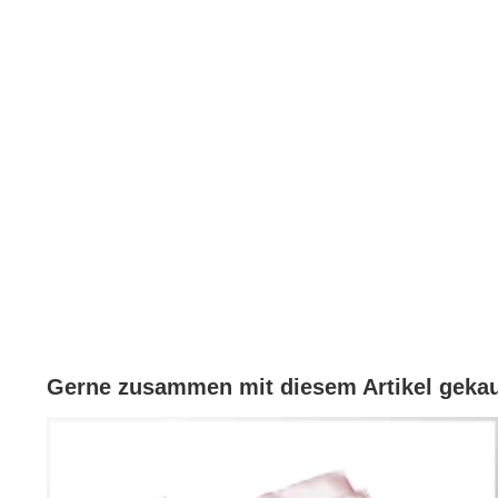
Es ist ein atmungsaktives, 100 % reines Naturprodukt.
Der locker gewebte Stoff mit seinem weichen Griff und fe
verschiedenen Breiten und in Form rollierter Tüchern/S
Gerne zusammen mit diesem Artikel gekau