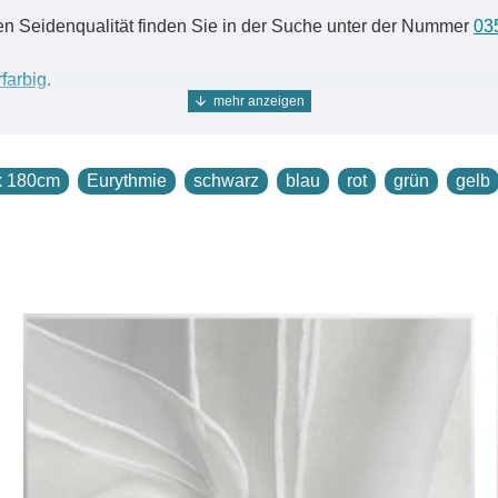
en Seidenqualität finden Sie in der Suche unter der Nummer
03
farbig
.
x 180cm
Eurythmie
schwarz
blau
rot
grün
gelb
ditionellen chinesischen Webstühlen ist nach wie vor eine ech
ch ein zusätzlicher anspruchsvoller Arbeitsschritt: die Garne 
bestehen aus diesen überdrehten Garnen.
nz und Leichtigkeit aus.
onschals und -tücher, Strandmode und Stolen. Chiffon ist ein
t ein feinfädiges, in Leinwandbindung gewebtes poröses Voile/
Schleierseide", "Voileseide" und zählt zu den hochwertigsten Se
chmäßige Wärmeverteilung auf dem Körper für ein optimales Kli