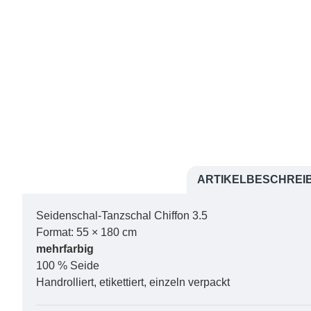
(Die weissen Linien dienen nur zur Verdeutl
Original nicht enthalten)
Wir haben diesen Shop entworfen, damit er p
bedient werden kann.
Leider verwenden nun immer mehr Kunden Smar
auf deren kleinen Monitoren unser Angebot schle
kann.
ARTIKELBESCHREI
Seidenschal-Tanzschal Chiffon 3.5
Format: 55 × 180 cm
mehrfarbig
100 % Seide
Handrolliert, etikettiert, einzeln verpackt