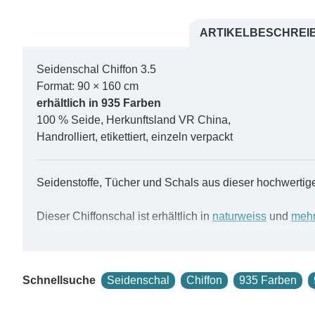
ARTIKELBESCHREI
Seidenschal Chiffon 3.5
Format: 90 × 160 cm
erhältlich in 935 Farben
100 % Seide, Herkunftsland VR China,
Handrolliert, etikettiert, einzeln verpackt
Seidenstoffe, Tücher und Schals aus dieser hochwertig
Dieser Chiffonschal ist erhältlich in
naturweiss
und
mehr
Ein zarter Hauch von Seide.
Schnellsuche
Seidenschal
Chiffon
935 Farben
Die Herstellung dieses hauchzarten Gewebes auf den tra
Pongé 05 gewebt; der entscheidende Unterschied ist jedo