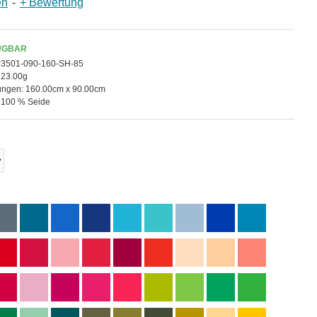
en
-
+ Bewertung
ÜGBAR
03501-090-160-SH-85
23.00g
ngen:
160.00cm x 90.00cm
100 % Seide