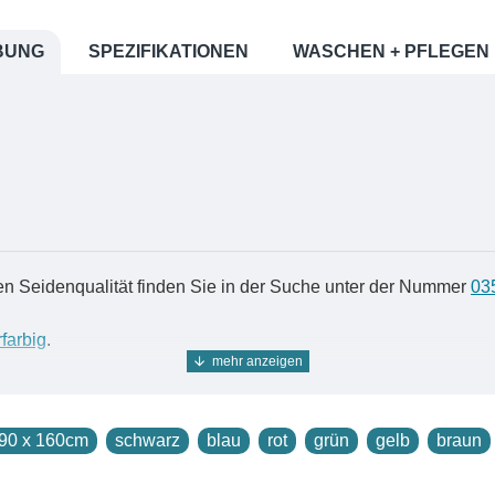
BUNG
SPEZIFIKATIONEN
WASCHEN + PFLEGEN
en Seidenqualität finden Sie in der Suche unter der Nummer
03
farbig
.
90 x 160cm
schwarz
blau
rot
grün
gelb
braun
ditionellen chinesischen Webstühlen ist nach wie vor eine ech
ch ein zusätzlicher anspruchsvoller Arbeitsschritt: die Garne 