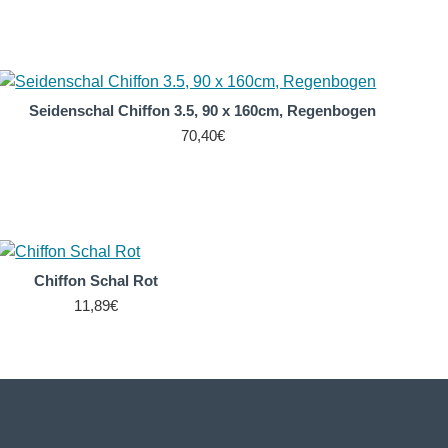
 extrem dünnes und anschmiegsames Seidengewebe, das
Schleierseide. Deshalb weist dieses Seidengewebe eine
Seidenschal Chiffon 3.5, 90 x 160cm, Regenbogen
70,40€
idenstoffen weltweit.
ma und ein luftig leichtes, angenehmes Tragegefühl.
ilz-Kreationen. Chiffon wird bei uns als Meterware in
Chiffon Schal Rot
igen Farbskala angeboten.
11,89€