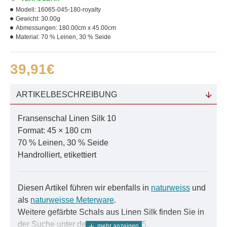
Modell:
16065-045-180-royalty
Gewicht:
30.00g
Abmessungen:
180.00cm x 45.00cm
Material:
70 % Leinen, 30 % Seide
39,91€
ARTIKELBESCHREIBUNG
Fransenschal Linen Silk 10
Format: 45 × 180 cm
70 % Leinen, 30 % Seide
Handrolliert, etikettiert
Diesen Artikel führen wir ebenfalls in
naturweiss
und
als
naturweisse Meterware
.
Weitere gefärbte Schals aus Linen Silk finden Sie in
der Suche unter der Nummer
16065
.