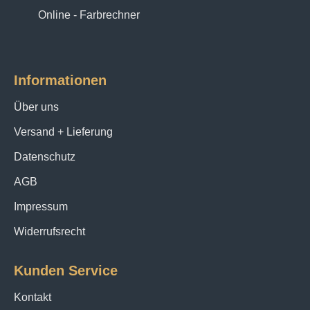
zu fühlen. Tragen Sie den
Seidenschal in Topaz
Online - Farbrechner
Green
und erleben Sie, wie er Ihr Leben mit seiner
Farbe und Textur bereichert.
Informationen
Über uns
Versand + Lieferung
Datenschutz
AGB
Impressum
Widerrufsrecht
Kunden Service
Kontakt