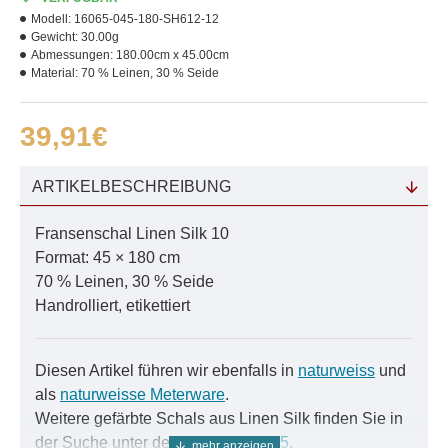
Modell:
16065-045-180-SH612-12
Gewicht:
30.00g
Abmessungen:
180.00cm x 45.00cm
Material:
70 % Leinen, 30 % Seide
39,91€
ARTIKELBESCHREIBUNG
Fransenschal Linen Silk 10
Format: 45 × 180 cm
70 % Leinen, 30 % Seide
Handrolliert, etikettiert
Diesen Artikel führen wir ebenfalls in
naturweiss
und
als
naturweisse Meterware
.
Weitere gefärbte Schals aus Linen Silk finden Sie in
der Suche unter der Nummer
16065
.