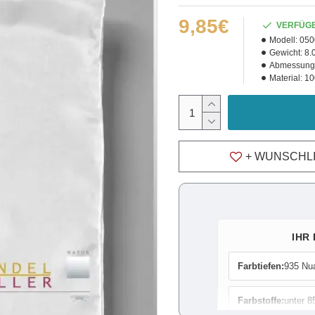
9,85€
VERFÜG
Modell:
050
Gewicht:
8.
Abmessung
Material:
10
+ WUNSCHL
IHR
Farbtiefen:
935 Nu
Farbstoffe:
unter 8