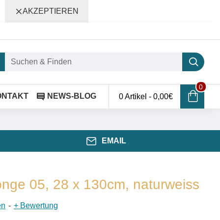
AKZEPTIEREN
0
ONTAKT
NEWS-BLOG
0 Artikel - 0,00€
EMAIL
nge 05, 28 x 130cm, naturweiss
en
-
+ Bewertung