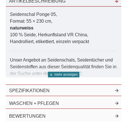
ARTIKELBESCHREIBUNG
Farbrechner:
Bedarf ermitteln
Seidenschal Ponge 05,
Färbe-Anleitung:
Schritt für Schritt
Format: 55 × 230 cm,
naturweiss
Farbmuster:
Damit es auch passt
100 % Seide, Herkunftsland VR China,
Handrolliert, etikettiert, einzeln verpackt
Das Farbsystem:
Als PDF zum download
Nutzen Sie unser Farbsystem für exakte Ergebnisse.
Unser Angebot an Seidenschals, Seidentücher und
Seidenstoffen aus dieser Seidenqualität finden Sie in
der Suche unter der Nummer
05002
.
Dieser Seidenschal aus Ponge ist ebenfalls in
SPEZIFIKATIONEN
935 Farben
erhältlich.
Ponge-Seidenschals sind mehr als nur schön
WASCHEN + PFLEGEN
anzusehen. Sie sind auch unglaublich praktisch.
Ponge-Seide ist bekannt für ihre Fähigkeit,
BEWERTUNGEN
Feuchtigkeit aufzunehmen und abzugeben, was sie