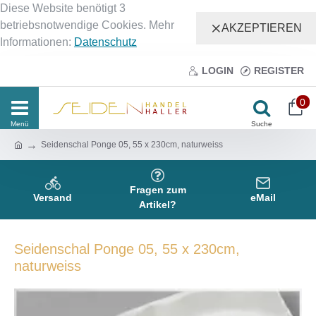
Diese Website benötigt 3
betriebsnotwendige Cookies. Mehr
AKZEPTIEREN
Informationen:
Datenschutz
LOGIN
REGISTER
0
Seidenschal Ponge 05, 55 x 230cm, naturweiss
Fragen zum
Versand
eMail
Artikel?
Seidenschal Ponge 05, 55 x 230cm,
naturweiss