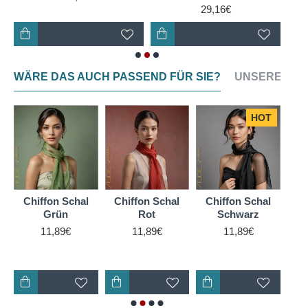
leichter, fließender Fall macht sie zu einer Freude zu
29,16€
tragen. Ein Ponge-Seidenschal ist also nicht nur ein
modisches Statement, sondern auch ein Zeichen für
Komfort und Qualität. Warum also nicht heute noch
einen Ponge-Seidenschal kaufen und sich selbst ein
WÄRE DAS AUCH PASSEND FÜR SIE?
UNSERE NEU
wenig Luxus gönnen?
HOT
Chiffon Schal
Chiffon Schal
Chiffon Schal
Ch
Grün
Rot
Schwarz
11,89€
11,89€
11,89€