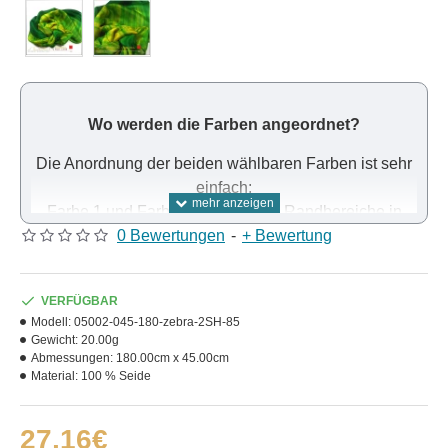
Wo werden die Farben angeordnet?
Die Anordnung der beiden wählbaren Farben ist sehr
einfach:
Farbe 1 und Farbe 2 belegen die Randbereiche in
Laufrichtung des Stoffes. Dazwischen bilden die
0 Bewertungen
-
+ Bewertung
beiden Farben einen Farbverlauf.
VERFÜGBAR
Modell:
05002-045-180-zebra-2SH-85
Gewicht:
20.00g
Abmessungen:
180.00cm x 45.00cm
Material:
100 % Seide
27,16€