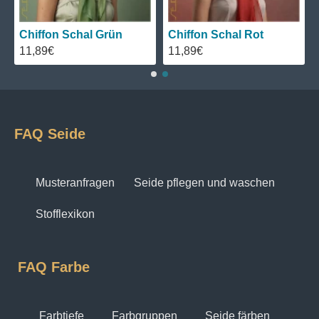
Chiffon Schal Grün
Chiffon Schal Rot
11,89€
11,89€
FAQ Seide
Musteranfragen
Seide pflegen und waschen
Stofflexikon
FAQ Farbe
Farbtiefe
Farbgruppen
Seide färben