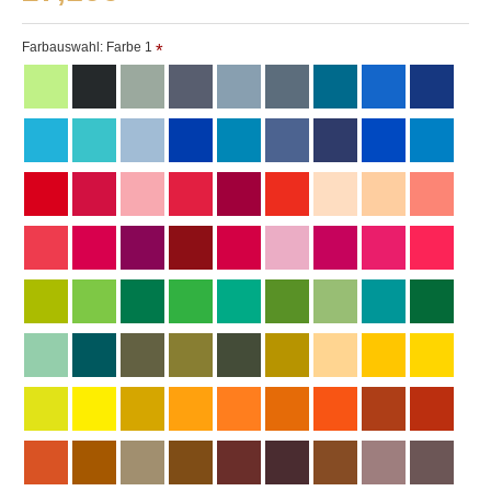
Farbauswahl: Farbe 1
(Die weissen Linien dienen nur zur Verdeutlichung
und sind im Original nicht enthalten)
Wir haben diesen Shop entworfen, damit er perfekt auf
einem PC bedient werden kann.
Leider verwenden nun immer mehr Kunden
Smartphones und Tablets, auf deren kleinen
Monitoren unser Angebot schlecht betrachtet werden
kann.