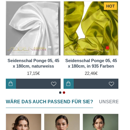
Seide ist weich und glatt auf der Haut, und ihr
HOT
leichter, fließender Fall macht sie zu einer Freude zu
tragen. Ein Ponge-Seidenschal ist also nicht nur ein
modisches Statement, sondern auch ein Zeichen für
Komfort und Qualität. Warum also nicht heute noch
einen Ponge-Seidenschal kaufen und sich selbst ein
wenig Luxus gönnen?
Seidenschal Ponge 05, 45
Seidenschal Ponge 05, 45
x 180cm, naturweiss
x 180cm, in 935 Farben
17,15€
22,46€
WÄRE DAS AUCH PASSEND FÜR SIE?
UNSERE NEU