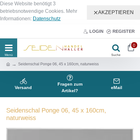
Diese Website benötigt 3
betriebsnotwendige Cookies. Mehr
AKZEPTIEREN
Informationen:
Datenschutz
LOGIN
REGISTER
0
Seidenschal Ponge 06, 45 x 160cm, naturweiss
Fragen zum
Versand
eMail
Artikel?
Seidenschal Ponge 06, 45 x 160cm,
naturweiss