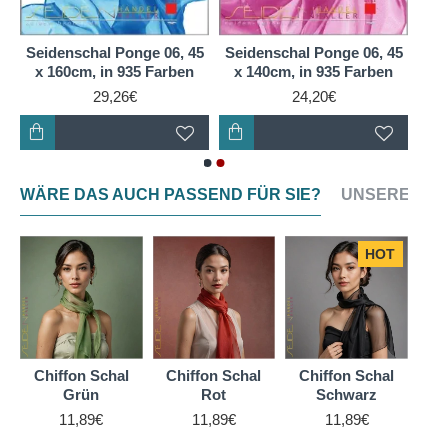
kühl, indem sie Schweiß von Ihrer Haut aufnimmt und
verdunsten lässt. Im Winter hält sie Sie warm, indem
Seidenschal Ponge 06, 45
Seidenschal Ponge 06, 45
sie Ihre Körperwärme speichert. Darüber hinaus ist
x 160cm, in 935 Farben
x 140cm, in 935 Farben
Ponge-Seide hypoallergen, was sie zu einer guten
29,26€
24,20€
Wahl für Menschen mit empfindlicher Haut macht. Ein
Ponge-Seidenschal ist also nicht nur ein modisches
Accessoire, sondern auch ein nützliches.
WÄRE DAS AUCH PASSEND FÜR SIE?
UNSERE NEU
HOT
Chiffon Schal
Chiffon Schal
Chiffon Schal
Ch
Grün
Rot
Schwarz
11,89€
11,89€
11,89€