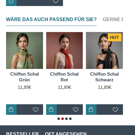
WÄRE DAS AUCH PASSEND FÜR SIE?
GERNE DAZU
HOT
Chiffon Schal
Chiffon Schal
Chiffon Schal
Ch
Grün
Rot
Schwarz
11,89€
11,89€
11,89€
BESTSELLER
OFT ANGESEHEN