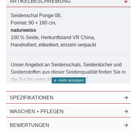
ARTIKELBESCHREIBUNG
Farbrechner:
Bedarf ermitteln
Seidenschal Ponge 08,
Färbe-Anleitung:
Schritt für Schritt
Format: 90 × 180 cm,
naturweiss
Farbmuster:
Damit es auch passt
100 % Seide, Herkunftsland VR China,
Handrolliert, etikettiert, einzeln verpackt
Das Farbsystem:
Als PDF zum download
Nutzen Sie unser Farbsystem für exakte Ergebnisse.
Unser Angebot an Seidenschals, Seidentücher und
Seidenstoffen aus dieser Seidenqualität finden Sie in
der Suche unter der Nummer
08002
.
Dieser Seidenschal aus Ponge ist ebenfalls in
SPEZIFIKATIONEN
935 Farben
erhältlich.
Stellen Sie sich einen Schal vor, der so federleicht
WASCHEN + PFLEGEN
ist, dass Sie vergessen könnten, dass Sie ihn tragen.
Ein Ponge-Seidenschal bietet genau dieses Gefühl -
BEWERTUNGEN
ein Hauch von Luxus, der Sie sanft umschmeichelt.