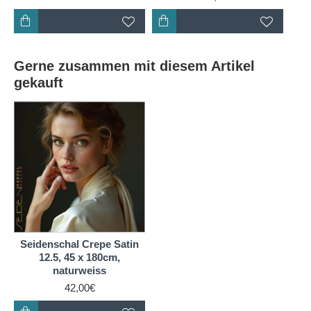
kühl, indem sie Schweiß von Ihrer Haut aufnimmt und
verdunsten lässt. Im Winter hält sie Sie warm, indem
sie Ihre Körperwärme speichert. Darüber hinaus ist
Ponge-Seide hypoallergen, was sie zu einer guten
Gerne zusammen mit diesem Artikel
Wahl für Menschen mit empfindlicher Haut macht. Ein
gekauft
Ponge-Seidenschal ist also nicht nur ein modisches
Accessoire, sondern auch ein nützliches.
Seidenschal Crepe Satin
12.5, 45 x 180cm,
naturweiss
42,00€