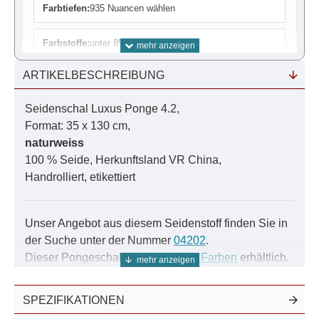
Farbtiefen:
935 Nuancen wählen
Farbstoffe:
unter 85 Farben wählen
ARTIKELBESCHREIBUNG
Farbrechner:
Bedarf ermitteln
Seidenschal Luxus Ponge 4.2,
Färbe-Anleitung:
Schritt für Schritt
Format: 35 x 130 cm,
naturweiss
Farbmuster:
Damit es auch passt
100 % Seide, Herkunftsland VR China,
Handrolliert, etikettiert
Das Farbsystem:
Als PDF zum download
Nutzen Sie unser Farbsystem für exakte Ergebnisse.
Unser Angebot aus diesem Seidenstoff finden Sie in
der Suche unter der Nummer
04202
.
Dieser Pongeschal ist auch in
935 Farben
erhältlich.
Auf Wunsch werden an den Stirnseiten ca. 3 cm
lange Fransen in Handarbeit eingearbeitet.
SPEZIFIKATIONEN