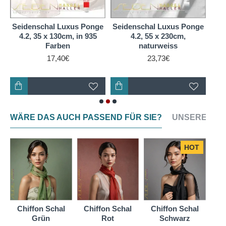
etwas länger dauert als bei Chiffon (für Einsteiger
eignet sich Chiffon am besten).
e
Seidenschal Luxus Ponge
Seidenschal Luxus Ponge
Sei
Seidengewebe aus Ponge Maulleerseite, sorgt durch
4.2, 35 x 130cm, in 935
4.2, 55 x 230cm,
4
gleichmäßige Wärmeverteilung auf dem Körper für
Farben
naturweiss
H
ein optimales Klima und ein luftig leichtes,
17,40€
23,73€
angenehmes Tragegefühl.
Es ist ein atmungsaktives, 100 % reines
Naturprodukt.
WÄRE DAS AUCH PASSEND FÜR SIE?
UNSERE NEU
Da dieses Material zudem sehr preiswert ist, wird es
in Schulen, Freizeiteinrichtungen und bei der
Ergotherapie besonders gerne angeboten.
HOT
Chiffon Schal
Chiffon Schal
Chiffon Schal
Ch
Grün
Rot
Schwarz