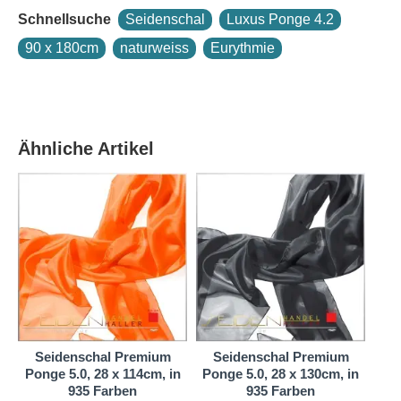
Die meistverkaufte Seidenqualität überhaupt und
Schnellsuche
Seidenschal
Luxus Ponge 4.2
ideal für Anfänger der Seidenmalerei! Sie ist fein,
90 x 180cm
naturweiss
Eurythmie
sehr leicht und zeigt schönen Seidenglanz.
Seidenmalfarbe fließt auf Pongé 4.2 schnell und weit,
die Farbe breitet sich auf dem Stoff gleichmäßig in
alle Richtungen aus. Deshalb gilt Pongé als die
Seide zum Malen! Alle Seidenmal-Techniken
Ähnliche Artikel
gelingen ausgezeichnet.
Tauchen Sie ein in die Welt der Eleganz mit unserem
handrollierten
Seidenschal Pongé 4.2 in
Naturweiß
. Dieses exquisite Accessoire ist nicht nur
ein Statement zeitloser Schönheit, sondern auch ein
Zeugnis handwerklicher Kunstfertigkeit. Mit einer
Größe von 90x180cm bietet es eine großzügige
Leinwand für kreative Entfaltung und vielseitige
e
Seidenschal Premium
Seidenschal Premium
Verwendung.
Ponge 5.0, 28 x 114cm, in
Ponge 5.0, 28 x 130cm, in
935 Farben
935 Farben