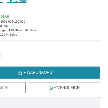
en
-
+ Bewertung
ÜGBAR
P5002-028-130-000
8.00g
ngen:
130.00cm x 28.00cm
100 % Seide
+ WARENKORB
ISTE
+ VERGLEICH