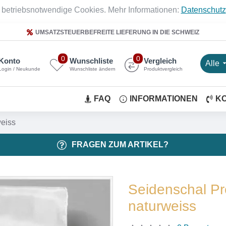
 betriebsnotwendige Cookies. Mehr Informationen:
Datenschutz
UMSATZSTEUERBEFREITE LIEFERUNG IN DIE SCHWEIZ
0
0
Konto
Wunschliste
Vergleich
Alle
Login / Neukunde
Wunschliste ändern
Produktvergleich
FAQ
INFORMATIONEN
K
eiss
FRAGEN ZUM ARTIKEL?
Seidenschal P
naturweiss