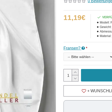
0 Bewertung
11,19€
VERF
Modell:
Gewicht:
Abmessu
Material:
Fransen?
+ WUNSCHL