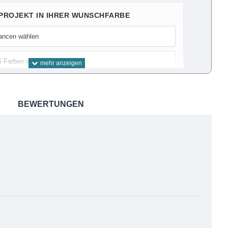
 PROJEKT IN IHRER WUNSCHFARBE
ancen wählen
5 Farben wählen
f ermitteln
BEWERTUNGEN
chritt für Schritt
 es auch passt
ls PDF zum download
zen Sie unser Farbsystem für exakte Ergebnisse.