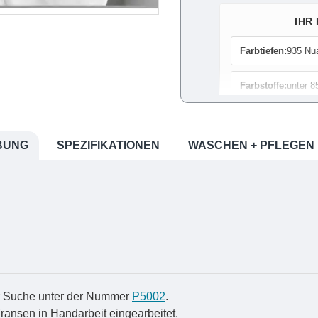
IHR
Farbtiefen:
935 Nu
Farbstoffe:
unter 8
Farbrechner:
Bedar
BUNG
SPEZIFIKATIONEN
WASCHEN + PFLEGEN
Färbe-Anleitung:
S
Farbmuster:
Damit
Das Farbsystem:
A
Nut
er Suche unter der Nummer
P5002
.
ransen in Handarbeit eingearbeitet.