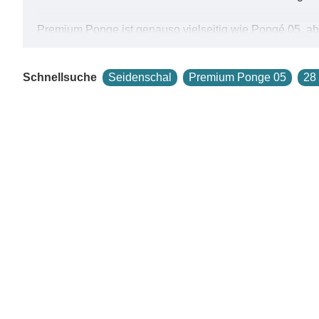
Premium Ponge ist genauso vielseitig wie Pongé 05, abe
dichter gewebt ist. Die höhere Stabilität bei gleichzei
fein, leicht und zeigt schönen Seidenglanz. Beim Tra
Schnellsuche
Seidenschal
Premium Ponge 05
28
Seidenmalfarbe fließt auf Premium Pongé 05 schnell und
als die Seide zum Malen! Alle Seidenmal-Techniken geli
die weniger lichtdurchlässig ist als die dünnere Ponge 
Seidengewebe aus Premium Ponge Maulbeerseide, sorgt 
Tragegefühl. Es ist ein atmungsaktives, 100 % reines Na
Der in Premium Ponge 05 gewebte Stoff mit seinem weich
als Meterware in 90 cm Breite und in Form rollierter Tü