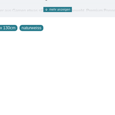
r aus Garnen etwas stärkerer Qualität gewebt. Premium Ponge 05
tiger Leichtigkeit und Transparenz macht Premium Pongé 05 beson
gen entstehen durch Farbüberlagerungen immer wieder neue, ch
 x 130cm
naturweiss
 weit, die Farbe breitet sich auf dem Stoff gleichmäßig in all
ngen ausgezeichnet. Premium Pongé 05 eignet sich hervorragend
05 Qualität mit 18 g Gewichtsangaben bei 90 cm Breite.
durch gleichmäßige Wärmeverteilung auf dem Körper für ein o
turprodukt.
en Griff und feinen Fall eignet sich für feinste und ultraleich
chern/Schals in vielen Formaten sowohl in Weiß als auch in ein