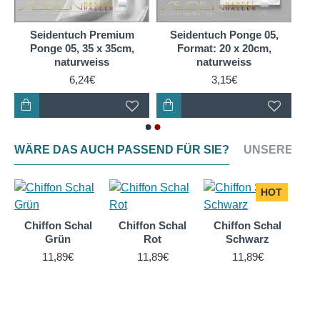
nach dem Filzen deutlicher sichtbar bleibt, erhalten
Sie auf der Stoffseite eine attraktiv changierende
Seidentuch Premium
Seidentuch Ponge 05,
optische Moiré-Effekt Nuancen.
Ponge 05, 35 x 35cm,
Format: 20 x 20cm,
naturweiss
naturweiss
Bekannt ist diese Silk Etamine auch als sogenannte
6,24€
3,15€
"Italienische Seide", die zu den hochwertigsten
Seidenstoffen weltweit zählen. Ein Reinseiden
Gewebe aus Silk Etamine 06 Seide, sorgt durch
gleichmäßige Wärmeverteilung auf dem Körper für
WÄRE DAS AUCH PASSEND FÜR SIE?
UNSERE NEU
ein optimales Klima und ein luftig leichtes,
angenehmes Tragegefühl. Es ist ein atmungsaktives,
100 % reines Naturprodukt.
HOT
Chiffon Schal
Chiffon Schal
Chiffon Schal
Grün
Rot
Schwarz
11,89€
11,89€
11,89€
Ch