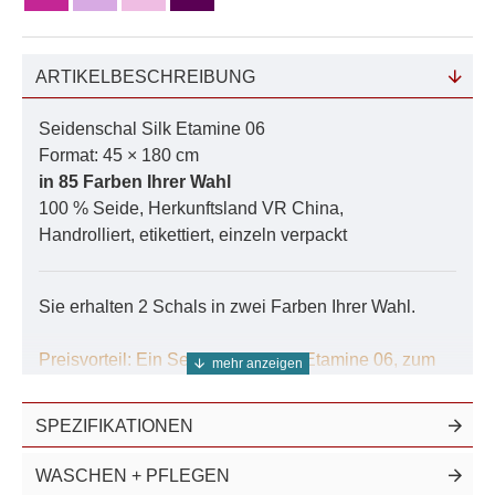
ARTIKELBESCHREIBUNG
Seidenschal Silk Etamine 06
Format: 45 × 180 cm
in 85 Farben Ihrer Wahl
100 % Seide, Herkunftsland VR China,
Handrolliert, etikettiert, einzeln verpackt
Sie erhalten 2 Schals in zwei Farben Ihrer Wahl.
Preisvorteil: Ein Seidenschal Silk Etamine 06, zum
Preis von weiß!
Weitere Schals, Tücher und Stoffe aus dieser
SPEZIFIKATIONEN
hochwertigen Seidenqualität finden Sie in der Suche
unter der Nummer
06007
.
WASCHEN + PFLEGEN