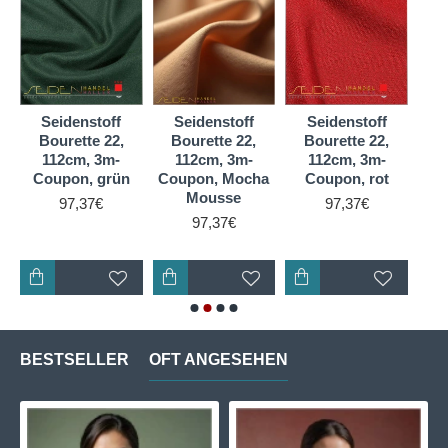
Windeln verwendet.
Reinseiden Bourette 22, sorgt durch gleichmäßige
Wärmeverteilung auf dem Körper für ein optimales
Klima und ein luftig leichtes, angenehmes
Tragegefühl.
Seidenstoff
Seidenstoff
Seidenstoff
S
Es ist ein atmungsaktives, 100 % reines
Bourette 22,
Bourette 22,
Bourette 22,
B
Naturprodukt aus echter Seide.
112cm, 3m-
112cm, 3m-
112cm, 3m-
Coupon, grün
Coupon, Mocha
Coupon, rot
Mousse
97,37€
97,37€
97,37€
BESTSELLER
OFT ANGESEHEN