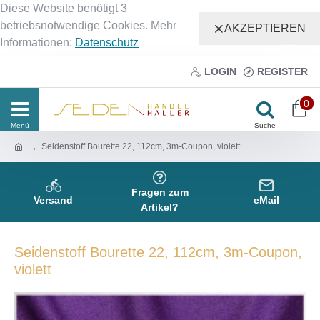
Diese Website benötigt 3
betriebsnotwendige Cookies. Mehr
AKZEPTIEREN
Informationen:
Datenschutz
LOGIN
REGISTER
0
Seidenstoff Bourette 22, 112cm, 3m-Coupon, violett
Fragen zum
Versand
eMail
Artikel?
Seidenstoff Bourette 22, 112cm, 3m-Coupon,
violett