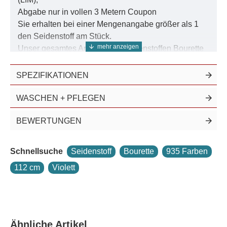
Abgabe nur in vollen 3 Metern Coupon
Sie erhalten bei einer Mengenangabe größer als 1
den Seidenstoff am Stück.
Unser gesamtes Angebot an Seidenstoffen Bourette
22, 112cm, finden Sie in der Suche unter der
Nummer
22009-112-110
SPEZIFIKATIONEN
WASCHEN + PFLEGEN
Seidenstoff China Bourette 22 führen wir ebenfalls
naturweiss
.
BEWERTUNGEN
Weitere Seidenstoffe aus dieser gefärbten
Bouretteseide finden Sie in der Suche unter der
Schnellsuche
Seidenstoff
Bourette
935 Farben
Nummer
22009
.
112 cm
Violett
Diese Seide wird auch
Bourette-Etamine
oder
Blusen-Bourette
genannt. Es handelt sich um eine
leichte Qualität, die locker gewebt und sorgfältig
gebleicht wurde. Dadurch zeigt sie einen weichen
Griff und fällt leicht und schön. Bourette-Etamine
Ähnliche Artikel