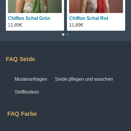
Eleganz bietet.
Ein weiterer Vorzug von
Seidenchiffon
ist seine
Chiffon Schal Grün
Chiffon Schal Rot
Weichheit. Das Material fühlt sich auf der Haut
11,89€
11,89€
unglaublich zart und sanft an, was es angenehm zu
tragen macht. Es verleiht dem Träger ein Gefühl von
Leichtigkeit und Komfort, was besonders in den
wärmeren Monaten sehr geschätzt wird.
Chiffon 4.5
ist hochwertige Seide, um sicherzustellen, dass der
FAQ Seide
Seidenchiffon die höchste Qualität und Weichheit
bietet.
Musteranfragen
Seide pflegen und waschen
Darüber hinaus zeichnet sich Seidenchiffon durch
seine Faltenresistenz aus. Im Gegensatz zu anderen
Stofflexikon
Stoffen behält Chiffon seine Form und Struktur, auch
nach längerem Tragen oder Transportieren. Dies
macht es zu einer idealen Wahl für Reisen oder
FAQ Farbe
besondere Anlässe, bei denen perfekt gestylte
Kleidung gefragt ist. Unsere Chiffon 4.5