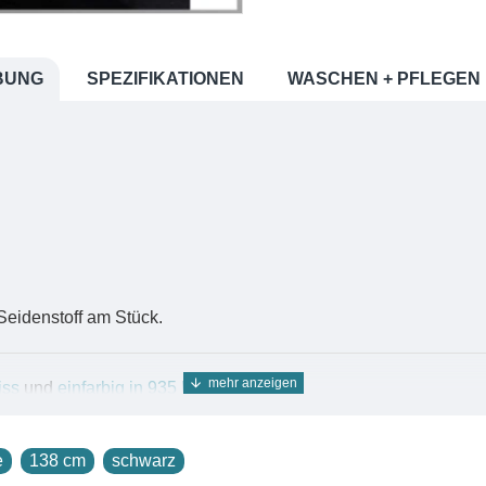
BUNG
SPEZIFIKATIONEN
WASCHEN + PFLEGEN
Seidenstoff am Stück.
iss
und
einfarbig in 935 Farben
.
norganza finden Sie in der Suche unter der Nummer
02808
.
s Organzagewebe, das besonders transparent ist! Organza 2.8 be
e
138 cm
schwarz
 auf als Chiffon, was einen sehr reizvollen Kontrast zur Feinhe