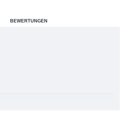
BEWERTUNGEN
sitzt trotz seiner Feinheit eine gute Stabilität und
it und Transparenz des Materials ergibt.