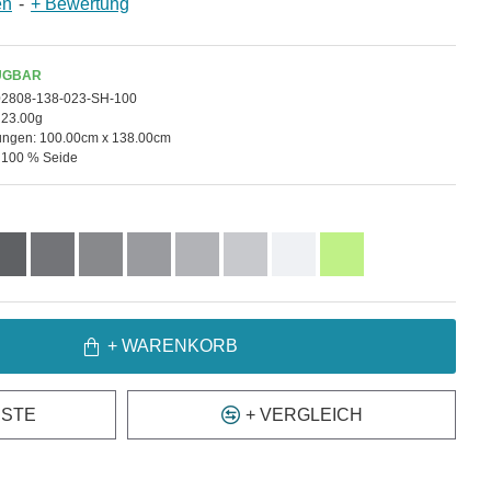
en
-
+ Bewertung
ÜGBAR
02808-138-023-SH-100
23.00g
ngen:
100.00cm x 138.00cm
100 % Seide
+ WARENKORB
ISTE
+ VERGLEICH