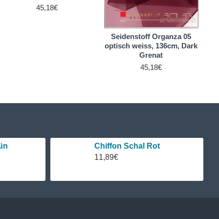
45,18€
Seidenstoff Organza 05
S
optisch weiss, 136cm, Dark
op
Grenat
45,18€
ün
Chiffon Schal Rot
11,89€