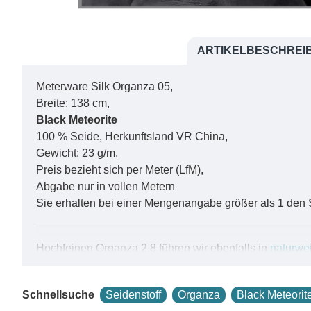
ARTIKELBESCHREI
Meterware Silk Organza 05,
Breite: 138 cm,
Black Meteorite
100 % Seide, Herkunftsland VR China,
Gewicht: 23 g/m,
Preis bezieht sich per Meter (LfM),
Abgabe nur in vollen Metern
Sie erhalten bei einer Mengenangabe größer als 1 den 
Hochfeinen Organza 2.8 führen wir ebenfalls in
naturwe
Weitere Stoffe und Schals aus diesem gefärbtem Seide
Die feinste Seide in unserem Programm. Ein superleichte
Schnellsuche
Seidenstoff
Organza
Black Meteorit
einen sanften Glanz. Organza weist einen besseren Stand