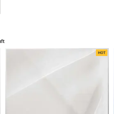
ft
HOT