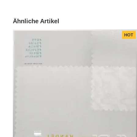
Dieser Stoff zeigt seine Stärke als hauchzarter Trägersto
sichtbar sein soll.
Ähnliche Artikel
Mit dieser Seide haben Sie die Möglichkeit, zarteste Desi
bemalen, färben, bedrucken oder besticken lassen.
HOT