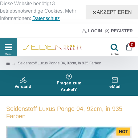
Diese Website benötigt 3
betriebsnotwendige Cookies. Mehr
AKZEPTIEREN
Informationen:
Datenschutz
LOGIN
REGISTER
0
Seidenstoff Luxus Ponge 04, 92cm, in 935 Farben
Fragen zum
Versand
eMail
Artikel?
Seidenstoff Luxus Ponge 04, 92cm, in 935
Farben
HOT