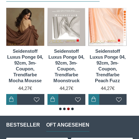
Seidenstoff
Seidenstoff
Seidenstoff
S
,
Luxus Ponge 04,
Luxus Ponge 04,
Luxus Ponge 04,
Lux
92cm, 3m-
92cm, 3m-
92cm, 3m-
Coupon,
Coupon,
Coupon,
Trendfarbe
Trendfarbe
Trendfarbe
Tr
Mocha Mousse
Moonstruck
Peach Fuzz
44,27€
44,27€
44,27€
BESTSELLER
OFT ANGESEHEN