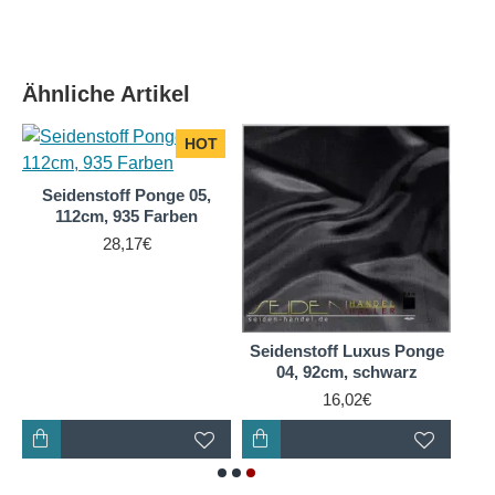
Ähnliche Artikel
HOT
e
Seidenstoff Ponge 05,
112cm, 935 Farben
28,17€
Seidenstoff Luxus Ponge
04, 92cm, schwarz
16,02€