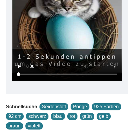
Es ist ein atmungsaktives, 100 % reines
Naturprodukt.
Da dieses Material zudem sehr preiswert ist, wird es
in Schulen, Freizeiteinrichtungen und bei der
Ergotherapie besonders gerne angeboten.
Luxus Ponge 4.2 wird bei uns als Meterware in 90 cm
Breite und in Form rollierter Tüchern/Schals in vielen
Formaten sowohl in Weiß als auch in einer riesigen
Farbskala angeboten.
Schnellsuche
Seidenstoff
Ponge
935 Farben
92 cm
schwarz
blau
rot
grün
gelb
braun
violett