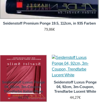
Seidenstoff Premium Ponge 19.5, 112cm, in 935 Farben
S
79,86€
Seidenstoff Luxus Ponge
Seidenstoff Luxus Ponge
S
04, 92cm, 3m-Coupon,
04, 92cm, 3m-Coupon,
Trendfarbe Italian Plum
Trendfarbe Lucent White
Tr
44,27€
44,27€