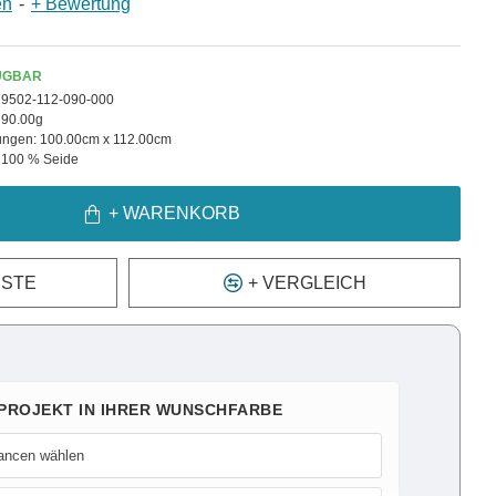
en
-
+ Bewertung
ÜGBAR
19502-112-090-000
90.00g
ngen:
100.00cm x 112.00cm
100 % Seide
+ WARENKORB
ISTE
+ VERGLEICH
 PROJEKT IN IHRER WUNSCHFARBE
ancen wählen