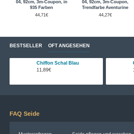
04, 92cm, 3m-Coupon, in
04, 92cm, 3m-Coupon,
935 Farben
Trendfarbe Aventurine
44,71€
44,27€
BESTSELLER
OFT ANGESEHEN
Chiffon Schal Blau
11,89€
FAQ Seide