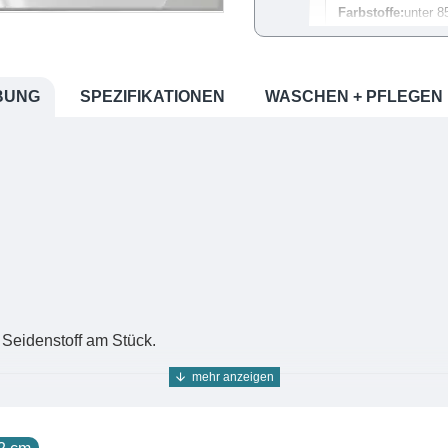
Farbstoffe:
unter 8
Farbrechner:
Bedar
BUNG
SPEZIFIKATIONEN
WASCHEN + PFLEGEN
Färbe-Anleitung:
S
Farbmuster:
Damit
Das Farbsystem:
A
Nut
 Seidenstoff am Stück.
er Suche unter der Nummer
15430
.