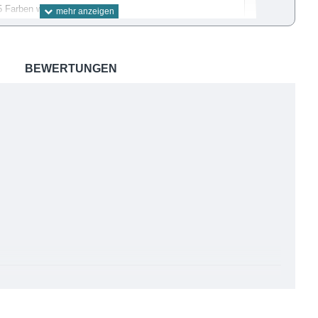
5 Farben wählen
f ermitteln
BEWERTUNGEN
chritt für Schritt
 es auch passt
ls PDF zum download
zen Sie unser Farbsystem für exakte Ergebnisse.