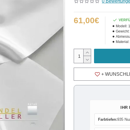
0 Bewertung
61,00€
VERF
Modell:
Gewicht:
Abmessu
Material:
+ WUNSCHL
IHR
Farbtiefen:
935 Nu