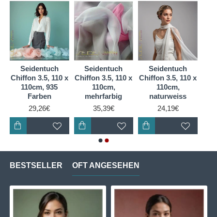
Seidentuch
Seidentuch
Seidentuch
2,
Chiffon 3.5, 110 x
Chiffon 3.5, 110 x
Chiffon 3.5, 110 x
110cm, 935
110cm,
110cm,
g
Farben
mehrfarbig
naturweiss
29,26€
35,39€
24,19€
BESTSELLER
OFT ANGESEHEN