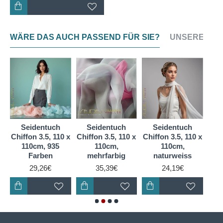
Naturprodukt.
Crepe Satin bezeichnet die Webart - nicht das
WÄRE DAS AUCH PASSEND FÜR SIE?
UNSERE NEU
Material. Selbstverständlich besteht unser Angebot
aus 100 % Seide.
Ein mittelgroßes elegantes Satintuch, dsa Platz in
jeder Handtasche hat und nicht zu sehr aufträgt.
Seidentuch
Seidentuch
Seidentuch
S
2,
Chiffon 3.5, 110 x
Chiffon 3.5, 110 x
Chiffon 3.5, 110 x
Chif
110cm, 935
110cm,
110cm,
g
Farben
mehrfarbig
naturweiss
29,26€
35,39€
24,19€