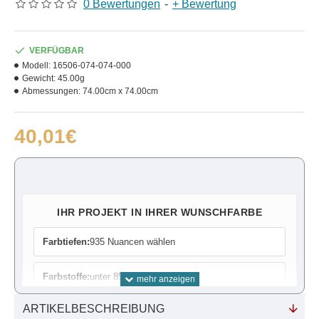
0 Bewertungen
-
+ Bewertung
VERFÜGBAR
Modell:
16506-074-074-000
Gewicht:
45.00g
Abmessungen:
74.00cm x 74.00cm
40,01€
IHR PROJEKT IN IHRER WUNSCHFARBE
Farbtiefen:
935 Nuancen wählen
Farbstoffe:
unter 85 Farben wählen
ARTIKELBESCHREIBUNG
Farbrechner:
Bedarf ermitteln