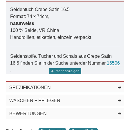
Seidentuch Crepe Satin 16.5
Färbe-Anleitung:
Schritt für Schritt
Format: 74 x 74cm,
naturweiss
Farbmuster:
Damit es auch passt
100 % Seide, VR China
Handrolliert, etikettiert, einzeln verpackt
Das Farbsystem:
Als PDF zum download
Nutzen Sie unser Farbsystem für exakte Ergebnisse.
Seidenstoffe, Tücher und Schals aus Crepe Satin
16.5 finden Sie in der Suche unterder Nummer
16506
.
Seidentücher aus Crêpe Satin weisen eine sehr
SPEZIFIKATIONEN
glatte und hochglänzende Oberseite auf, während
die Unterseite matt und samtig ist.
WASCHEN + PFLEGEN
Die Einsatzmöglichkeiten von Crêpe Satin sind sehr
vielseitig: Durch den herrlichen Glanz und den
BEWERTUNGEN
schweren Fall eignet sich dieser Seidenstoff sowohl
für edle Abendbekleidung, als auch für Accessoires.