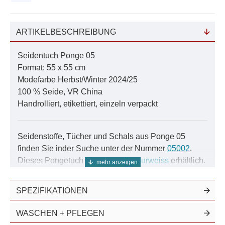
ARTIKELBESCHREIBUNG
Seidentuch Ponge 05
Format: 55 x 55 cm
Modefarbe Herbst/Winter 2024/25
100 % Seide, VR China
Handrolliert, etikettiert, einzeln verpackt
Seidenstoffe, Tücher und Schals aus Ponge 05
finden Sie inder Suche unter der Nummer
05002
.
Dieses Pongetuch ist ebenfalls
naturweiss
erhältlich.
Ponge 05 ist nicht blickdicht. Falls Sie dichtere
Qualitäten bevorzugen, wählen Sie bitte
Ponge 08
SPEZIFIKATIONEN
oder
Ponge 10
.
WASCHEN + PFLEGEN
Ponge 05 ist ein glattes, sehr glänzendes