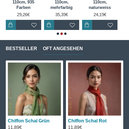
110cm, 935
110cm,
110cm,
g
Farben
mehrfarbig
naturweiss
29,26€
35,39€
24,19€
BESTSELLER
OFT ANGESEHEN
Chiffon Schal Grün
Chiffon Schal Rot
11,89€
11,89€