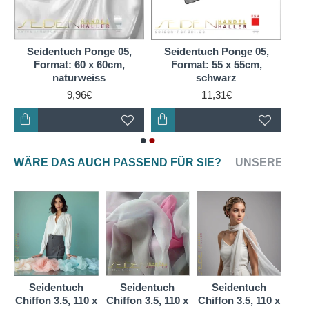
eignet sich Chiffon am besten).
Seidengewebe aus Ponge Maulbeerseide, sorgt
Seidentuch Ponge 05,
Seidentuch Ponge 05,
Format: 60 x 60cm,
Format: 55 x 55cm,
durch gleichmäßige Wärmeverteilung auf demKörper
naturweiss
schwarz
für ein optimales Klima und ein luftig leichtes,
9,96€
11,31€
angenehmes Tragegefühl.
Es ist ein atmungsaktives, 100 % reines
Naturprodukt.
WÄRE DAS AUCH PASSEND FÜR SIE?
UNSERE NEU
Da dieses Material zudem sehr preiswert ist, wird es
in Schulen, Freizeiteinrichtungenund bei der
Ergotherapie besonders gerne angeboten.
Seidentuch
Seidentuch
Seidentuch
S
2,
Chiffon 3.5, 110 x
Chiffon 3.5, 110 x
Chiffon 3.5, 110 x
Chif