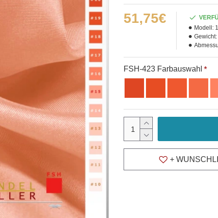
51,75€
VERF
Modell:
Gewicht:
Abmessu
FSH-423 Farbauswahl
+ WUNSCHL