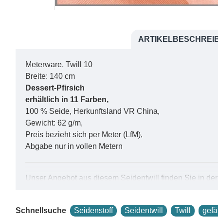
ARTIKELBESCHREI
Meterware, Twill 10
Breite: 140 cm
Dessert-Pfirsich
erhältlich in 11 Farben,
100 % Seide, Herkunftsland VR China,
Gewicht: 62 g/m,
Preis bezieht sich per Meter (LfM),
Abgabe nur in vollen Metern
Unser Angebot aus diesem Seidentwill finden Sie in d
Diesen Seidenstoff bieten wir auch naturweiss an:
Seide
Bitte wählen Sie eine Farbe aus, um den Artikel in den
Schnellsuche
Seidenstoff
Seidentwill
Twill
gefä