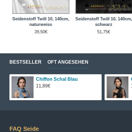
0cm,
Seidenstoff Twill 10, 140cm,
Seidenstoff Twill 10, 140cm
naturweiss
schwarz
39,50€
51,75€
BESTSELLER
OFT ANGESEHEN
Chiffon Schal Blau
11,89€
FAQ Seide