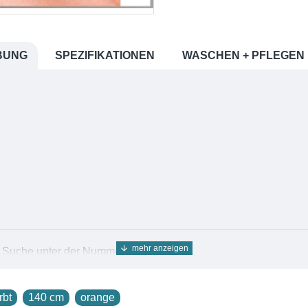
BUNG
SPEZIFIKATIONEN
WASCHEN + PFLEGEN
er Suche unter der Nummer
10003
.
nstoff Twill 10, 140cm, naturweiss
 Warenkorb zu legen.
rbt
140 cm
orange