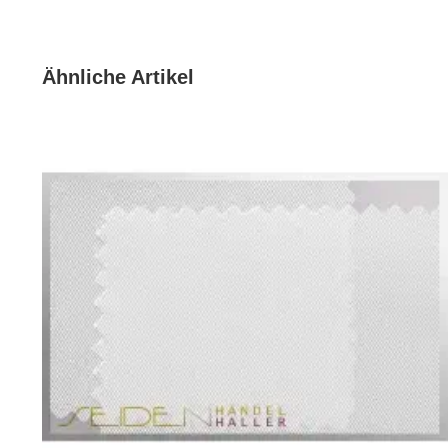
Sie erhalten bei einer Mengenangabe größer als 1 den 
Sie möchten Seide in exakt dieser Farbe haben? Egal u
Kaufen Sie einfach die passenden Farbnuancen gleich 
Ähnliche Artikel
Die feine Webstruktur des Twill 10 mit seiner schräg er
weniger transparent als viele anderen Stoffe vergleich
In Frankreich ist Twill 10 bekannt als Foulardseide und
Qualität lassen sich besonders gut binden.
Ein Seidenstoff aus Twill 10 Seide, sorgt durch gleichm
ein atmungsaktives, 100 % reines Naturprodukt.
Twill 10 wird bei uns als Meterware in verschiedenen Br
angeboten.
Diesen Seidenstoff aus reiner Twill 10 Seide bieten wi
#20 Pfirsich Orange
#19 Schade of Red
#18 Tangerine Dream
#17 Sonnenpfirsich