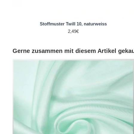
#16 Desert Cantaloupe
#15 Dessert-Pfirsich
#14 Twilight Fuzz
Stoffmuster Twill 10, naturweiss
#13 Sonnenpfirsich Light
2,49€
#12 Pale Jasper
#11 Tiny Pink
#10 L'aube du Devon
Gerne zusammen mit diesem Artikel gekau
#10 Gray White