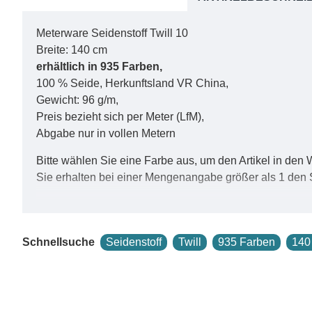
Meterware Seidenstoff Twill 10
Breite: 140 cm
erhältlich in 935 Farben,
100 % Seide, Herkunftsland VR China,
Gewicht: 96 g/m,
Preis bezieht sich per Meter (LfM),
Abgabe nur in vollen Metern
Bitte wählen Sie eine Farbe aus, um den Artikel in den
Sie erhalten bei einer Mengenangabe größer als 1 den 
Unser Angebot aus diesem Seidenstoff finden Sie in d
Schnellsuche
Seidenstoff
Twill
935 Farben
140
Die feine Webstruktur des Stretch Twill 10 mit seiner s
Seide ist weniger transparent als viele anderen Stoffe 
In Frankreich ist Stretch Twill 10 bekannt als Foulardse
Schals aus dieser Qualität lassen sich besonders gut bi