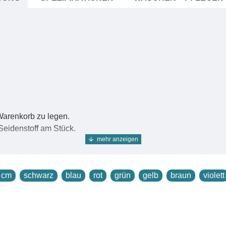
 Warenkorb zu legen.
Seidenstoff am Stück.
er Suche unter der Nummer
10003
.
 cm
schwarz
blau
rot
grün
gelb
braun
violett
chräg erscheinenden Bindung sorgt für schönen Glanz, einen voll
vergleichbaren Gewichts. Dadurch wirken Farben auf Stretch Twil
ide und wird für die weltberühmten bedruckten Tücher aus Paris 
nden.