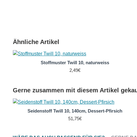
Ein Seidenstoff aus Stretch Twill 10 Seide, sorgt durch
Es ist ein atmungsaktives, 100 % reines Naturprodukt.
Twill 10 wird bei uns als Meterware in verschiedenen Br
angeboten.
Ähnliche Artikel
Diesen Seidenstoff bieten wir auch naturweiss an:
Seidenstoff Stretch Twill 10, 140 cm breit, naturweiss
Stoffmuster Twill 10, naturweiss
2,49€
Gerne zusammen mit diesem Artikel gekau
Seidenstoff Twill 10, 140cm, Dessert-Pfirsich
51,75€