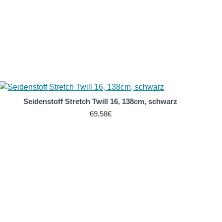
 Klima und ein luftig leichtes, angenehmes Tragegefühl.
sowohl in Weiß als auch in einer riesigen Farbskala
Seidenstoff Stretch Twill 16, 138cm, schwarz
69,58€