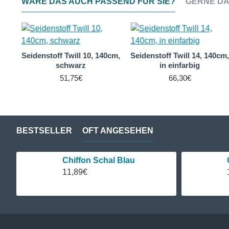
WÄRE DAS AUCH PASSEND FÜR SIE?
GERNE DA
0cm,
Seidenstoff Twill 10, 140cm,
Seidenstoff Twill 14, 140cm
schwarz
in einfarbig
51,75€
66,30€
BESTSELLER
OFT ANGESEHEN
Chiffon Schal Blau
11,89€