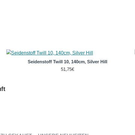
 gleichmäßige Wärmeverteilung auf dem Körper für ein optimales
eiten und in Form rollierter Tüchern/Schals in vielen Formaten 
Seidenstoff Twill 10, 140cm, Silver Hill
51,75€
ft