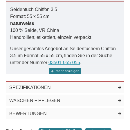
Seidentuch Chiffon 3.5
Färbe-Anleitung:
Schritt für Schritt
Format: 55 x 55 cm
naturweiss
Farbmuster:
Damit es auch passt
100 % Seide, VR China
Handrolliert, etikettiert, einzeln verpackt
Das Farbsystem:
Als PDF zum download
Unser gesamtes Angebot an Seidentüchern Chiffon
Nutzen Sie unser Farbsystem für exakte Ergebnisse.
3.5 im Format 55 x 55 cm, finden Sie in der Suche
unter der Nummer
03501-055-055
.
Seidenstoffe, Tücher und Schals aus Chiffon 3.5
SPEZIFIKATIONEN
finden Sie in der Suche unter derNummer
03501
.
Dieses Pongetuch ist ebenfalls
einfarbig
und
WASCHEN + PFLEGEN
mehrfarbig
erhältlich.
BEWERTUNGEN
Die Herstellung dieses hauchzarten Gewebes auf
den traditionellen chinesischen Webstühlenist nach