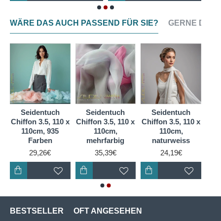
angeboten.
WÄRE DAS AUCH PASSEND FÜR SIE?
GERNE DAZU
Seidentuch
Seidentuch
Seidentuch
2,
Chiffon 3.5, 110 x
Chiffon 3.5, 110 x
Chiffon 3.5, 110 x
110cm, 935
110cm,
110cm,
g
Farben
mehrfarbig
naturweiss
29,26€
35,39€
24,19€
BESTSELLER
OFT ANGESEHEN