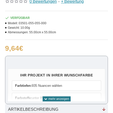
0 Bewertungen
-
+ Bewertung
VERFÜGBAR
Modell:
03501-055-055-000
Gewicht:
10.00g
Abmessungen:
55.00cm x 55.00cm
9,64€
IHR PROJEKT IN IHRER WUNSCHFARBE
Farbtiefen:
935 Nuancen wählen
Farbstoffe:
unter 85 Farben wählen
ARTIKELBESCHREIBUNG
Farbrechner:
Bedarf ermitteln