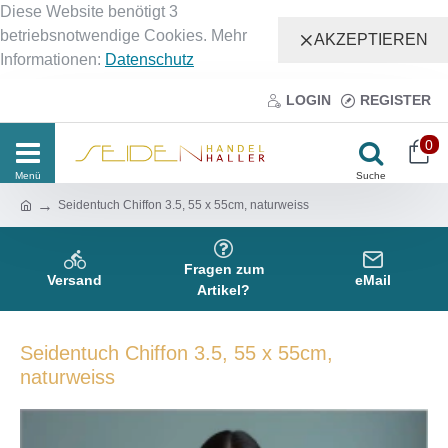
Diese Website benötigt 3
betriebsnotwendige Cookies. Mehr
AKZEPTIEREN
Informationen:
Datenschutz
LOGIN
REGISTER
0
Seidentuch Chiffon 3.5, 55 x 55cm, naturweiss
Fragen zum
Versand
eMail
Artikel?
Seidentuch Chiffon 3.5, 55 x 55cm,
naturweiss