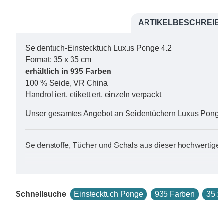
ARTIKELBESCHREI
Seidentuch-Einstecktuch Luxus Ponge 4.2
Format: 35 x 35 cm
erhältlich in 935 Farben
100 % Seide, VR China
Handrolliert, etikettiert, einzeln verpackt
Unser gesamtes Angebot an Seidentüchern Luxus Ponge
Seidenstoffe, Tücher und Schals aus dieser hochwertig
Dieses Pongetuch ist ebenfalls
naturweiss
erhältlich.
Ponge 4.2 ist ein glattes, sehr glänzendes Seidengeweb
Schnellsuche
Einstecktuch Ponge
935 Farben
35
relativpflegeleicht.