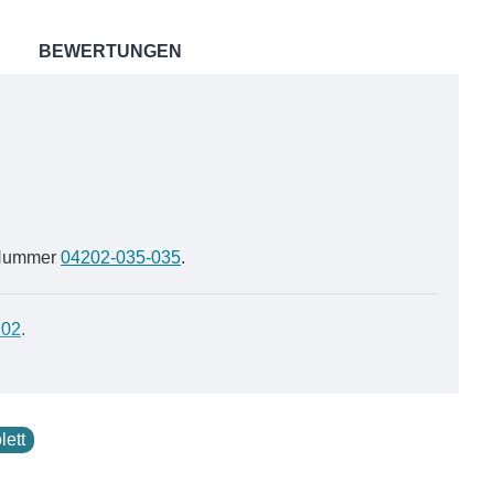
BEWERTUNGEN
r Nummer
04202-035-035
.
202
.
st. Ponge kann gut selbst bemalt werden und ist
lett