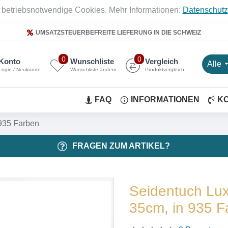
 betriebsnotwendige Cookies. Mehr Informationen:
Datenschutz
UMSATZSTEUERBEFREITE LIEFERUNG IN DIE SCHWEIZ
0
0
Konto
Wunschliste
Vergleich
Alle
Login / Neukunde
Wunschliste ändern
Produktvergleich
FAQ
INFORMATIONEN
K
 935 Farben
FRAGEN ZUM ARTIKEL?
Seidentuch Lux
35cm, in 935 F