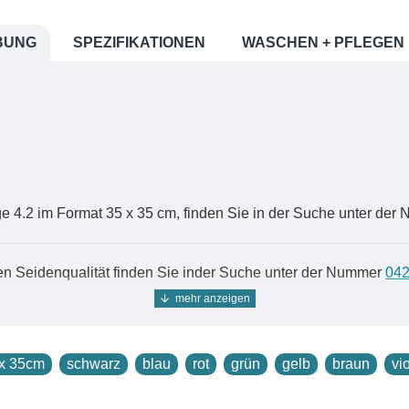
BUNG
SPEZIFIKATIONEN
WASCHEN + PFLEGEN
 4.2 im Format 35 x 35 cm, finden Sie in der Suche unter de
en Seidenqualität finden Sie inder Suche unter der Nummer
04
e in Leinwandbindung, das sehr gutfür Seidentücher geeignet i
 x 35cm
schwarz
blau
rot
grün
gelb
braun
vio