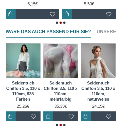
etwas länger dauertals bei Chiffon (für Einsteiger
6,15€
5,53€
eignet sich Chiffon am besten).
Seidengewebe aus Ponge Maulbeerseide, sorgt
durch gleichmäßige Wärmeverteilung auf demKörper
WÄRE DAS AUCH PASSEND FÜR SIE?
UNSERE NEU
für ein optimales Klima und ein luftig leichtes,
angenehmes Tragegefühl.
Es ist ein atmungsaktives, 100 % reines
Naturprodukt.
Da dieses Material zudem sehr preiswert ist, wird es
in Schulen, Freizeiteinrichtungenund bei der
Ergotherapie besonders gerne angeboten.
Seidentuch
Seidentuch
Seidentuch
S
2,
Chiffon 3.5, 110 x
Chiffon 3.5, 110 x
Chiffon 3.5, 110 x
Chif
110cm, 935
110cm,
110cm,
g
Farben
mehrfarbig
naturweiss
29,26€
35,39€
24,19€