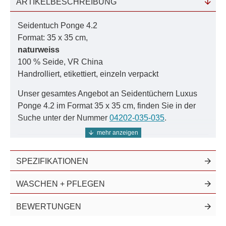
ARTIKELBESCHREIBUNG
Farbrechner:
Bedarf ermitteln
Seidentuch Ponge 4.2
Färbe-Anleitung:
Schritt für Schritt
Format: 35 x 35 cm,
naturweiss
Farbmuster:
Damit es auch passt
100 % Seide, VR China
Handrolliert, etikettiert, einzeln verpackt
Das Farbsystem:
Als PDF zum download
Unser gesamtes Angebot an Seidentüchern Luxus
Nutzen Sie unser Farbsystem für exakte Ergebnisse.
Ponge 4.2 im Format 35 x 35 cm, finden Sie in der
Suche unter der Nummer
04202-035-035
.
Seidenstoffe, Tücher und Schals aus dieser
SPEZIFIKATIONEN
hochwertigen Seidenqualität finden Sie inder Suche
unter der Nummer
04202
.
WASCHEN + PFLEGEN
Dieses Pongetuch ist ebenfalls
einfarbig
erhältlich.
BEWERTUNGEN
Ponge 4.2 ist ein glattes, sehr glänzendes