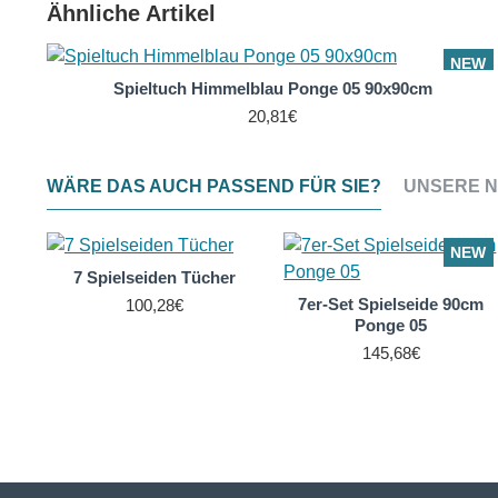
Ähnliche Artikel
W
NEW
Spieltuch Himmelblau Ponge 05 90x90cm
20,81€
WÄRE DAS AUCH PASSEND FÜR SIE?
UNSERE N
NEW
7 Spielseiden Tücher
7er-Set Spielseide 90cm
100,28€
Ponge 05
145,68€