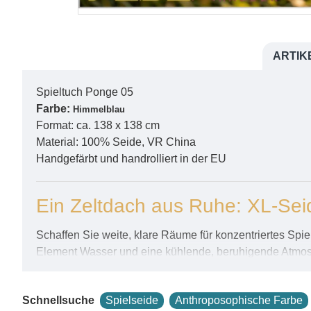
ARTIK
Spieltuch Ponge 05
Farbe:
Himmelblau
Format: ca. 138 x 138 cm
Material: 100% Seide, VR China
Handgefärbt und handrolliert in der EU
Ein Zeltdach aus Ruhe: XL-Sei
Schaffen Sie weite, klare Räume für konzentriertes Spie
Element Wasser und eine kühlende, beruhigende Atmosp
Oase der Stille.
Maximale Entfaltung für Architekt
Schnellsuche
Spielseide
Anthroposophische Farbe