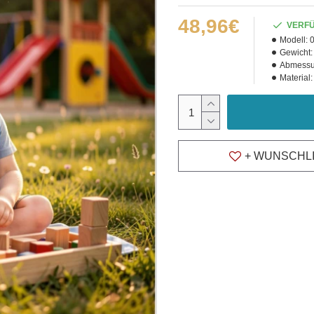
48,96€
VERF
Modell:
Gewicht:
Abmessu
Material:
+ WUNSCHL