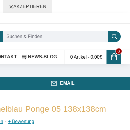
AKZEPTIEREN
0
ONTAKT
NEWS-BLOG
0 Artikel - 0,00€
EMAIL
melblau Ponge 05 138x138cm
en
-
+ Bewertung