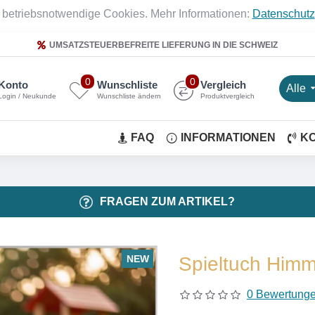
 betriebsnotwendige Cookies. Mehr Informationen:
Datenschutz
UMSATZSTEUERBEFREITE LIEFERUNG IN DIE SCHWEIZ
0
0
Konto
Wunschliste
Vergleich
Alle
Login / Neukunde
Wunschliste ändern
Produktvergleich
FAQ
INFORMATIONEN
K
FRAGEN ZUM ARTIKEL?
NEW
Spieltuch Him
0 Bewertung