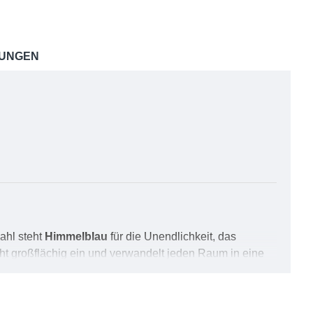
UNGEN
ahl steht
Himmelblau
für die Unendlichkeit, das
t großflächig ein und verwandelt jeden Raum in eine