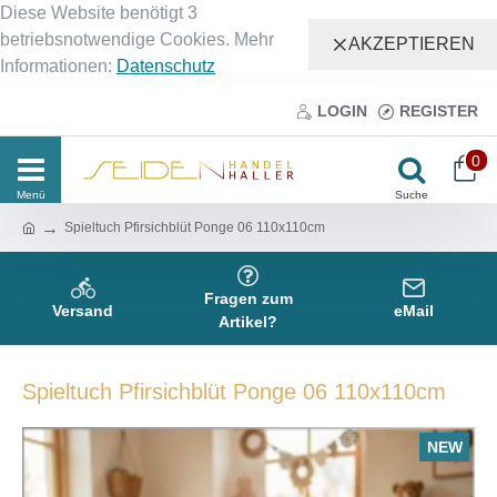
Diese Website benötigt 3
betriebsnotwendige Cookies. Mehr
AKZEPTIEREN
Informationen:
Datenschutz
LOGIN
REGISTER
0
Spieltuch Pfirsichblüt Ponge 06 110x110cm
Fragen zum
Versand
eMail
Artikel?
Spieltuch Pfirsichblüt Ponge 06 110x110cm
NEW