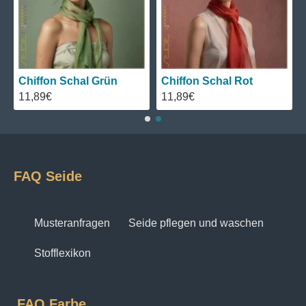
beruhigt und die Gestaltungslust weckt. Ein echtes
Highlight für Waldorf-Kindergärten, therapeutische
Einrichtungen und das heimische Kinderzimmer.
Chiffon Schal Grün
Chiffon Schal Rot
11,89€
11,89€
FAQ Seide
Musteranfragen
Seide pflegen und waschen
Stofflexikon
FAQ Farbe