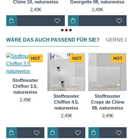
Chine 10, naturweiss
Georgette 08, naturweiss
2,49€
2,49€
WÄRE DAS AUCH PASSEND FÜR SIE?
GERNE DAZU
HOT
HOT
HOT
Stoffmuster
Chiffon 3.5,
naturweiss
Stoffmuster
Stoffmuster
S
2,49€
Chiffon 4.5,
Crepe de Chine
Cr
naturweiss
08, naturweiss
10
2,49€
2,49€