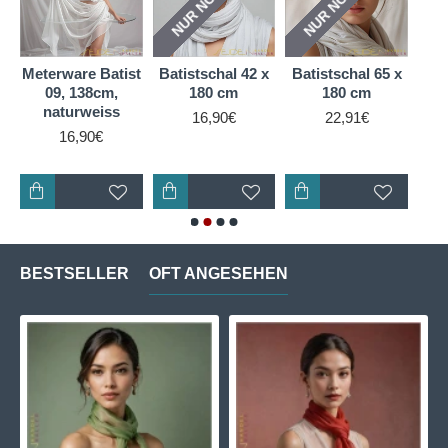
Meterware Batist
Batistschal 42 x
Batistschal 65 x
Bat
c,
09, 138cm,
180 cm
180 cm
naturweiss
16,90€
22,91€
16,90€
BESTSELLER
OFT ANGESEHEN