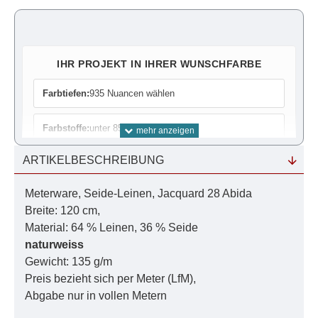
IHR PROJEKT IN IHRER WUNSCHFARBE
Farbtiefen:
935 Nuancen wählen
Farbstoffe:
unter 85 Farben wählen
ARTIKELBESCHREIBUNG
Farbrechner:
Bedarf ermitteln
Meterware, Seide-Leinen, Jacquard 28 Abida
Färbe-Anleitung:
Schritt für Schritt
Breite: 120 cm,
Material: 64 % Leinen, 36 % Seide
Farbmuster:
Damit es auch passt
naturweiss
Gewicht: 135 g/m
Das Farbsystem:
Als PDF zum download
Preis bezieht sich per Meter (LfM),
Abgabe nur in vollen Metern
Nutzen Sie unser Farbsystem für exakte Ergebnisse.