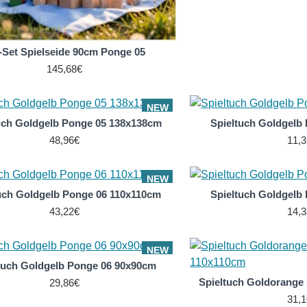
-Set Spielseide 90cm Ponge 05
145,68€
NEW
uch Goldgelb Ponge 05 138x138cm
Spieltuch Goldgelb
48,96€
11,3
NEW
uch Goldgelb Ponge 06 110x110cm
Spieltuch Goldgelb
43,22€
14,3
NEW
tuch Goldgelb Ponge 06 90x90cm
Spieltuch Goldorange
29,86€
31,1