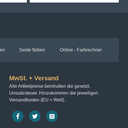
en
Seide färben
Online - Farbrechner
MwSt. + Versand
Alle Artikelpreise beinhalten die gesetzl.
Umsatzsteuer. Hinzukommen die jeweiligen
Versandkosten (EU + Welt).