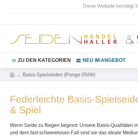
Diese Website benötigt 3
ZU DEN KATEGORIEN
NEU IM ANGEBOT
Basis-Spielseiden (Ponge 05/06)
Federleichte Basis-Spielseid
& Spiel
Wenn Seide zu fliegen beginnt: Unsere Basis-Qualitäten in 
und dem fast schwerelosen Fall sind sie das ideale Mediu