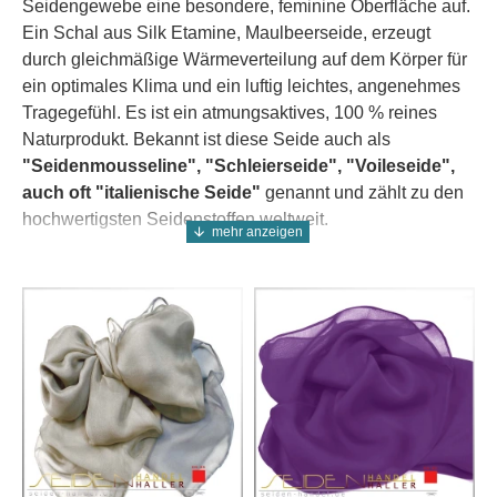
Seidengewebe eine besondere, feminine Oberfläche auf.
Ein Schal aus Silk Etamine, Maulbeerseide, erzeugt
durch gleichmäßige Wärmeverteilung auf dem Körper für
ein optimales Klima und ein luftig leichtes, angenehmes
Tragegefühl. Es ist ein atmungsaktives, 100 % reines
Naturprodukt. Bekannt ist diese Seide auch als
"Seidenmousseline", "Schleierseide", "Voileseide",
auch oft "italienische Seide"
genannt und zählt zu den
hochwertigsten Seidenstoffen weltweit.
Silk Etamine weist eine sehr glatte und gleichmäßige
Oberfläche auf, die selbst anschmiegsamer als Chiffon
ist.
Diese
Silk Etamine Schals aus 100 % Seide
können
Sie sich farblich selbst zusammenstellen. Wir haben
jedes Format in naturweiß, einfarbig in 935 Farben und
als mehrfarbige Ausführungen, die sie sich selbst
zusammenstellen können. Wählen Sie sich ihre