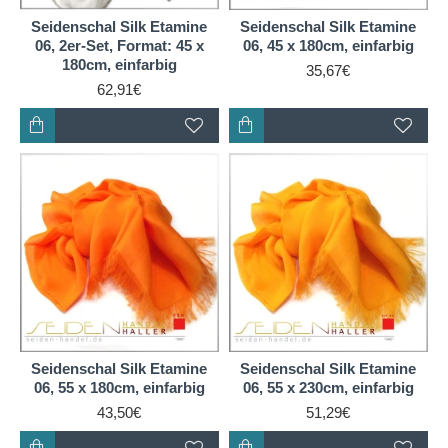
Wunschfarben aus und wir färben ihnen ihren
Seidenschal Silk Etamine
Seidenschal Silk Etamine
individuellen Seidenschal aus Silk Etamine.
06, 2er-Set, Format: 45 x
06, 45 x 180cm, einfarbig
180cm, einfarbig
35,67€
62,91€
Seidenschal Silk Etamine
Seidenschal Silk Etamine
06, 55 x 180cm, einfarbig
06, 55 x 230cm, einfarbig
43,50€
51,29€