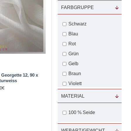
FARBGRUPPE
Schwarz
Blau
Rot
Grün
Gelb
Braun
Georgette 12, 90 x
turweiss
Violett
0€
MATERIAL
100 % Seide
WEBART/GEWICHT