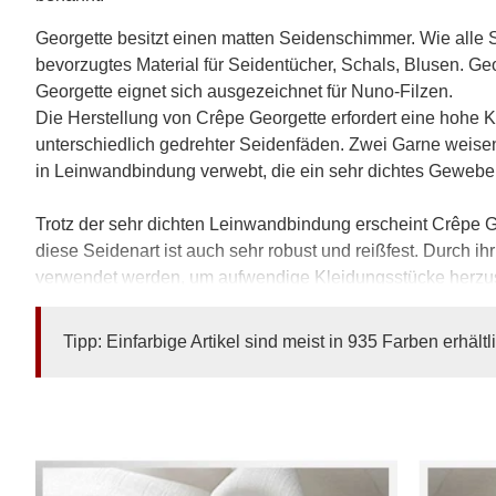
Georgette besitzt einen matten Seidenschimmer. Wie alle S
bevorzugtes Material für Seidentücher, Schals, Blusen. Ge
Georgette eignet sich ausgezeichnet für Nuno-Filzen.
Die Herstellung von Crêpe Georgette erfordert eine hohe Ku
unterschiedlich gedrehter Seidenfäden. Zwei Garne weise
in Leinwandbindung verwebt, die ein sehr dichtes Gewebe 
Trotz der sehr dichten Leinwandbindung erscheint Crêpe Geo
diese Seidenart ist auch sehr robust und reißfest. Durch 
verwendet werden, um aufwendige Kleidungsstücke herzus
Ein Seidenschal aus Crêpe Georgette bietet viele Vorteile.
Tipp: Einfarbige Artikel sind meist in 935 Farben erhältl
werden, ohne dass er schwer wird. Darüber hinaus lässt si
Farbvarianten erhältlich.
Crêpe Georgette eignet sich traumhaft zum Drapieren in
Brautkleider eingesetzt. Auch für Heimtextilien kommt es z