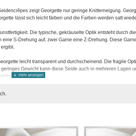
eidencrêpes zeigt Georgette nur geringe Knitterneigung. George
orgette lässt sich leicht färben und die Farben werden satt wi
nstfertigkeit. Die typische, gekräuselte Optik entsteht durch 
n eine S-Drehung auf, zwei Garne eine Z-Drehung. Diese Garne
ergibt.
rgette leicht transparent und durchscheinend. Die fragile Optik
ihr geringes Gewicht kann diese Seide auch in mehreren Lagen 
tellen.
 Er ist leicht, aber dennoch robust und reißfest. Er kann in meh
ich.
ch Crêpe Georgette hervorragend einfärben und ist daher in zah
 mehreren Lagen. Daher wird das Gewebe gerne für aufwendige
um Einsatz.