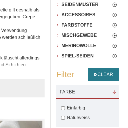
SEIDENMUSTER
tte gilt deshalb als
ACCESSOIRES
edergegeben. Crepe
FARBSTOFFE
die Verwendung
MISCHGEWEBE
 werden schließlich
MERINOWOLLE
SPIEL-SEIDEN
 täuscht allerdings,
und Schichten
Filter
CLEAR
reren Lagen getragen
FARBE
lreichen
Einfarbig
 Abendroben und
Naturweiss