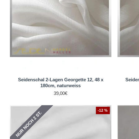
Seidenschal 2-Lagen Georgette 12, 48 x
Seiden
180cm, naturweiss
39,00€
-12 %
NUR NOCH 3 ST.
NUR NOCH 2 ST.