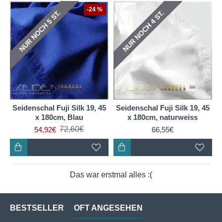
-24 %
NUR NOCH 6 ST.
NUR NOCH 5 ST.
NUR NOCH 5 ST.
NUR NOCH 4 ST.
Seidenschal Fuji Silk 19, 45
Seidenschal Fuji Silk 19, 45
x 180cm, Blau
x 180cm, naturweiss
72,60€
54,92€
66,55€
Das war erstmal alles :(
BESTSELLER
OFT ANGESEHEN