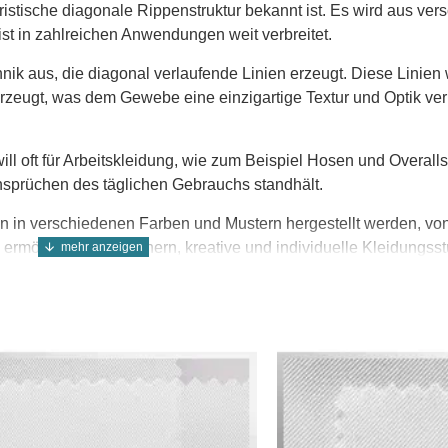
eristische diagonale Rippenstruktur bekannt ist. Es wird aus ve
ist in zahlreichen Anwendungen weit verbreitet.
hnik aus, die diagonal verlaufende Linien erzeugt. Diese Linie
zeugt, was dem Gewebe eine einzigartige Textur und Optik verl
ll oft für Arbeitskleidung, wie zum Beispiel Hosen und Overalls
Ansprüchen des täglichen Gebrauchs standhält.
 kann in verschiedenen Farben und Mustern hergestellt werden, vo
ermöglicht es Designern, kreative und individuelle Kleidungsst
m Beispiel für Vorhänge, Kissenbezüge und Polstermöbel. Durch
g.