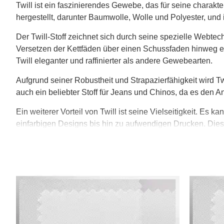
Twill ist ein faszinierendes Gewebe, das für seine charakt
hergestellt, darunter Baumwolle, Wolle und Polyester, und 
Der Twill-Stoff zeichnet sich durch seine spezielle Webtec
Versetzen der Kettfäden über einen Schussfaden hinweg er
Twill eleganter und raffinierter als andere Gewebearten.
Aufgrund seiner Robustheit und Strapazierfähigkeit wird Twi
auch ein beliebter Stoff für Jeans und Chinos, da es den 
Ein weiterer Vorteil von Twill ist seine Vielseitigkeit. Es
einfarbigen Designs bis hin zu aufwendigen Drucken. Dies 
Twill wird auch in der Innenausstattung verwendet, wie zu
bietet es eine gute Abdeckung und ist gleichzeitig langlebi