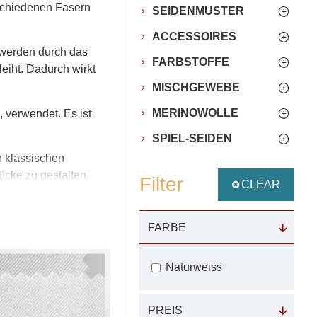
rschiedenen Fasern
SEIDENMUSTER
ACCESSOIRES
n werden durch das
FARBSTOFFE
eiht. Dadurch wirkt
MISCHGEWEBE
MERINOWOLLE
, verwendet. Es ist
SPIEL-SEIDEN
n klassischen
ücke zu gestalten.
Filter
CLEAR
 seine dichte Struktur
FARBE
Naturweiss
PREIS