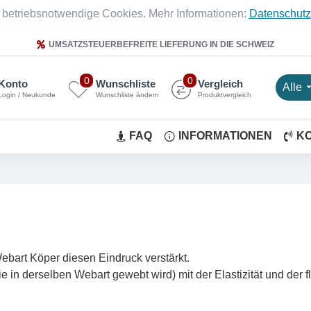
 betriebsnotwendige Cookies. Mehr Informationen:
Datenschutz
UMSATZSTEUERBEFREITE LIEFERUNG IN DIE SCHWEIZ
0
0
Konto
Wunschliste
Vergleich
Alle
Login / Neukunde
Wunschliste ändern
Produktvergleich
FAQ
INFORMATIONEN
K
Webart Köper diesen Eindruck verstärkt.
ie in derselben Webart gewebt wird) mit der Elastizität und der 