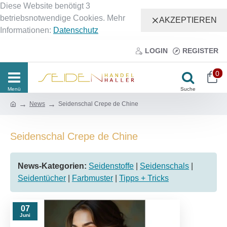
Diese Website benötigt 3
betriebsnotwendige Cookies. Mehr
AKZEPTIEREN
Informationen:
Datenschutz
LOGIN
REGISTER
0
News
Seidenschal Crepe de Chine
Seidenschal Crepe de Chine
News-Kategorien:
Seidenstoffe
|
Seidenschals
|
Seidentücher
|
Farbmuster
|
Tipps + Tricks
07
Juni