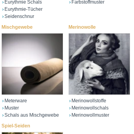
Eurythmie Schals
Farbstoffmuster
Eurythmie-Tücher
Seidenschnur
Mischgewebe
Merinowolle
Meterware
Merinowollstoffe
Muster
Merinowollschals
Schals aus Mischgewebe
Merinowollmuster
Spiel-Seiden