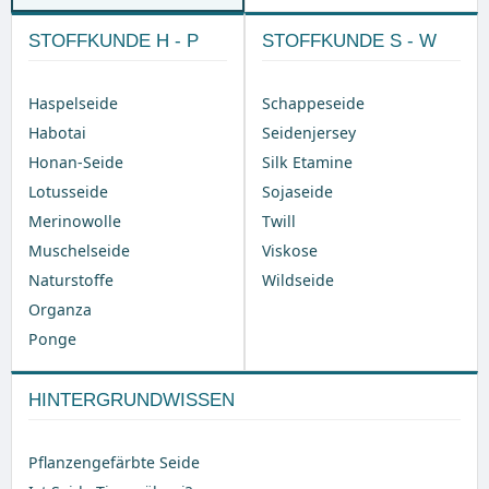
STOFFKUNDE H - P
STOFFKUNDE S - W
Haspelseide
Schappeseide
Habotai
Seidenjersey
Honan-Seide
Silk Etamine
Lotusseide
Sojaseide
Merinowolle
Twill
Muschelseide
Viskose
Naturstoffe
Wildseide
Organza
Ponge
HINTERGRUNDWISSEN
Pflanzengefärbte Seide