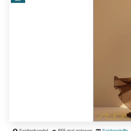
Seidenhandel
855 mal gelesen
Seidenstoffe