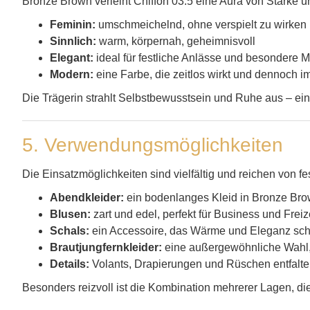
Bronze Brown verleiht Chiffon 03.5 eine Aura von Stärke 
Feminin:
umschmeichelnd, ohne verspielt zu wirken
Sinnlich:
warm, körpernah, geheimnisvoll
Elegant:
ideal für festliche Anlässe und besondere
Modern:
eine Farbe, die zeitlos wirkt und dennoch im
Die Trägerin strahlt Selbstbewusstsein und Ruhe aus – eine 
5. Verwendungsmöglichkeiten
Die Einsatzmöglichkeiten sind vielfältig und reichen von fest
Abendkleider:
ein bodenlanges Kleid in Bronze Brow
Blusen:
zart und edel, perfekt für Business und Freiz
Schals:
ein Accessoire, das Wärme und Eleganz sch
Brautjungfernkleider:
eine außergewöhnliche Wahl, d
Details:
Volants, Drapierungen und Rüschen entfalte
Besonders reizvoll ist die Kombination mehrerer Lagen, di